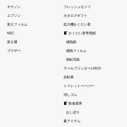
キヤノン
フレッシュセンツ
エプソン
カタログギフト
富士フィルム
拡大機かくだい君
NEC
かくだい君専用紙
富士通
感熱紙
ブラザー
感熱フィルム
熱転写紙
ラベルプリンターLX610
自転車
トイレットペーパー
消しゴム
飲食業界
おしぼり
夏アイテム