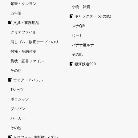
鉛筆・クレヨン
小物・雑貨
万年筆
キャラクター (その他)
文具・事務用品
スナQ®
クリアファイル
じーも
消しゴム・修正テープ・のり
バナナ姫ルナ
付箋・契約付箋
その他
賞状・証書ファイル
銀河鉄道999
その他
ウェア・アパレル
Tシャツ
ポロシャツ
ブルゾン
パーカー
その他
トロフィー･表彰楯･メダル