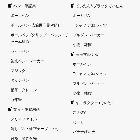
ペン・筆記具
ていたん&ブラックていたん
ボールペン
ボールペン
ボールペン (広範囲印刷対応)
Tシャツ･ポロシャツ
ボールペン (クリップ・バッジ・チ
ブルゾン･パーカー
ャーム対応)
小物・雑貨
シャーペン
モモマルくん
蛍光ペン・マーカー
ボールペン
マジック
Tシャツ･ポロシャツ
タッチペン
ブルゾン･パーカー
鉛筆・クレヨン
小物・雑貨
万年筆
キャラクター (その他)
文具・事務用品
スナQ®
クリアファイル
じーも
消しゴム・修正テープ・のり
バナナ姫ルナ
付箋・契約付箋