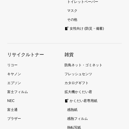
トイレットペーパー
マスク
その他
女性向け (防災・備蓄)
リサイクルトナー
雑貨
リコー
防鳥ネット・ゴミネット
キヤノン
フレッシュセンツ
エプソン
カタログギフト
富士フィルム
拡大機かくだい君
NEC
かくだい君専用紙
富士通
感熱紙
ブラザー
感熱フィルム
熱転写紙