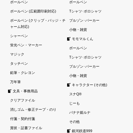
ボールペン
ボールペン
ボールペン (広範囲印刷対応)
Tシャツ･ポロシャツ
ボールペン (クリップ・バッジ・チ
ブルゾン･パーカー
ャーム対応)
小物・雑貨
シャーペン
モモマルくん
蛍光ペン・マーカー
ボールペン
マジック
Tシャツ･ポロシャツ
タッチペン
ブルゾン･パーカー
鉛筆・クレヨン
小物・雑貨
万年筆
キャラクター (その他)
文具・事務用品
スナQ®
クリアファイル
じーも
消しゴム・修正テープ・のり
バナナ姫ルナ
付箋・契約付箋
その他
賞状・証書ファイル
銀河鉄道999