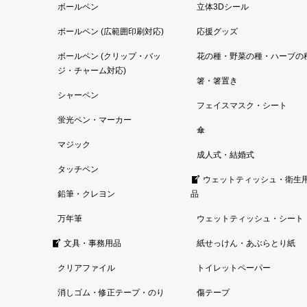
ボールペン
立体3Dシール
ボールペン (広範囲印刷対応)
応援グッズ
ボールペン (クリップ・バッ
花の種・野菜の種・ハーブの
ジ・チャーム対応)
箸・箸置き
シャーペン
フェイスマスク・シート
蛍光ペン・マーカー
傘
マジック
成人式・結婚式
タッチペン
ウェットティッシュ・衛生
鉛筆・クレヨン
品
万年筆
ウェットティッシュ・シート
文具・事務用品
紙せっけん・あぶらとり紙
クリアファイル
トイレットペーパー
消しゴム・修正テープ・のり
傷テープ