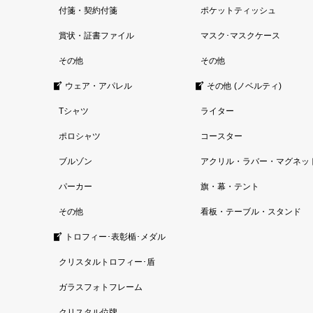
付箋・契約付箋
ポケットティッシュ
賞状・証書ファイル
マスク･マスクケース
その他
その他
ウェア・アパレル
その他 (ノベルティ)
Tシャツ
ライター
ポロシャツ
コースター
ブルゾン
アクリル・ラバー・マグネッ
パーカー
旗・幕・テント
その他
看板・テーブル・スタンド
トロフィー･表彰楯･メダル
クリスタルトロフィー･盾
ガラスフォトフレーム
クリスタル位牌