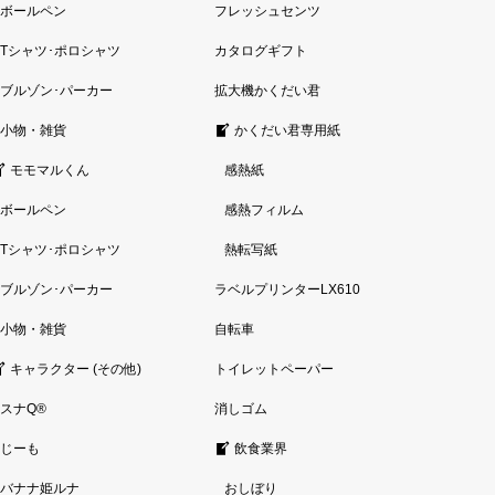
ボールペン
フレッシュセンツ
Tシャツ･ポロシャツ
カタログギフト
ブルゾン･パーカー
拡大機かくだい君
小物・雑貨
かくだい君専用紙
モモマルくん
感熱紙
ボールペン
感熱フィルム
Tシャツ･ポロシャツ
熱転写紙
ブルゾン･パーカー
ラベルプリンターLX610
小物・雑貨
自転車
キャラクター (その他)
トイレットペーパー
スナQ®
消しゴム
じーも
飲食業界
バナナ姫ルナ
おしぼり