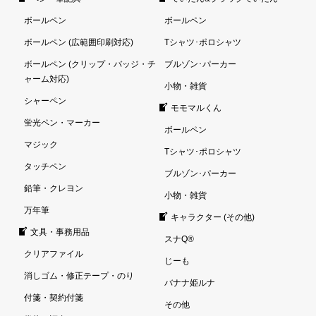
ボールペン
ボールペン
ボールペン (広範囲印刷対応)
Tシャツ･ポロシャツ
ボールペン (クリップ・バッジ・チ
ブルゾン･パーカー
ャーム対応)
小物・雑貨
シャーペン
モモマルくん
蛍光ペン・マーカー
ボールペン
マジック
Tシャツ･ポロシャツ
タッチペン
ブルゾン･パーカー
鉛筆・クレヨン
小物・雑貨
万年筆
キャラクター (その他)
文具・事務用品
スナQ®
クリアファイル
じーも
消しゴム・修正テープ・のり
バナナ姫ルナ
付箋・契約付箋
その他