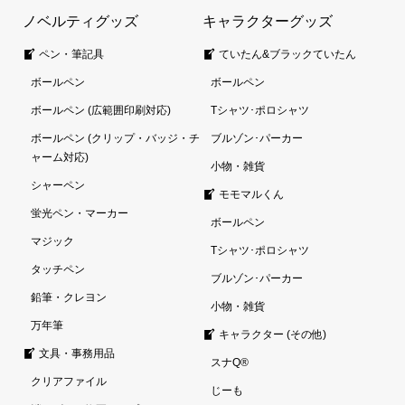
ノベルティグッズ
キャラクターグッズ
ペン・筆記具
ていたん&ブラックていたん
ボールペン
ボールペン
ボールペン (広範囲印刷対応)
Tシャツ･ポロシャツ
ボールペン (クリップ・バッジ・チ
ブルゾン･パーカー
ャーム対応)
小物・雑貨
シャーペン
モモマルくん
蛍光ペン・マーカー
ボールペン
マジック
Tシャツ･ポロシャツ
タッチペン
ブルゾン･パーカー
鉛筆・クレヨン
小物・雑貨
万年筆
キャラクター (その他)
文具・事務用品
スナQ®
クリアファイル
じーも