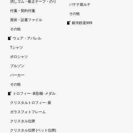
消しゴム・修正テープ・のり
バナナ姫ルナ
付箋・契約付箋
その他
賞状・証書ファイル
銀河鉄道999
その他
ウェア・アパレル
Tシャツ
ポロシャツ
ブルゾン
パーカー
その他
トロフィー･表彰楯･メダル
クリスタルトロフィー･盾
ガラスフォトフレーム
クリスタル位牌
クリスタル位牌 (ペット位牌)