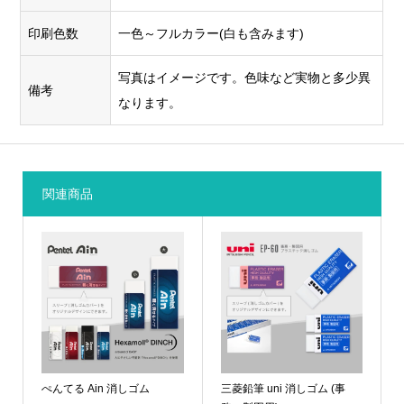
線などに
強い印刷
印刷色数
一色～フルカラー(白も含みます)
方式で
パッ
す。ザラ
写真はイメージです。色味など実物と多少異
ド印
〇
×
備考
ザラした
なります。
刷
面や、湾
曲した部
分にも印
刷ができ
関連商品
ます。
ぺんてる Ain 消しゴム
三菱鉛筆 uni 消しゴム (事