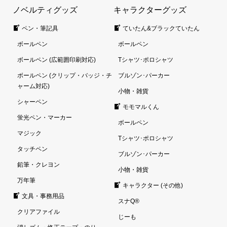
ノベルティグッズ
キャラクターグッズ
ペン・筆記具
ていたん&ブラックていたん
ボールペン
ボールペン
ボールペン (広範囲印刷対応)
Tシャツ･ポロシャツ
ボールペン (クリップ・バッジ・チ
ブルゾン･パーカー
ャーム対応)
小物・雑貨
シャーペン
モモマルくん
蛍光ペン・マーカー
ボールペン
マジック
Tシャツ･ポロシャツ
タッチペン
ブルゾン･パーカー
鉛筆・クレヨン
小物・雑貨
万年筆
キャラクター (その他)
文具・事務用品
スナQ®
クリアファイル
じーも