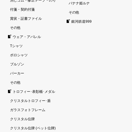
消しゴム・修正テープ・のり
バナナ姫ルナ
付箋・契約付箋
その他
賞状・証書ファイル
銀河鉄道999
その他
ウェア・アパレル
Tシャツ
ポロシャツ
ブルゾン
パーカー
その他
トロフィー･表彰楯･メダル
クリスタルトロフィー･盾
ガラスフォトフレーム
クリスタル位牌
クリスタル位牌 (ペット位牌)