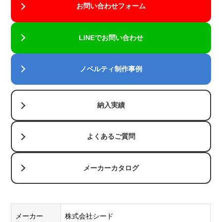
湾曲した
お問い合わせフォーム
ラスターフ
部分にグ
ァイルをベ
ルッと最
クターファ
LINEでお問い合わせ
大180度
イル化する
まで印刷
ため
トレー
できま
ス作業が必
ノベルティ制作事例
回転
す。1色に
要になり、
シル
1版作る方
〇
×
作業量に応
ク印
式で5色ま
じて別途費
納入実績
刷
で対応。
用
がかかり
くっきり
ます。
クリアに
よくあるご質問
大きく印
刷できる
メーカーカタログ
ので人気
です。
細かい文
字や細い
メーカー
株式会社シード