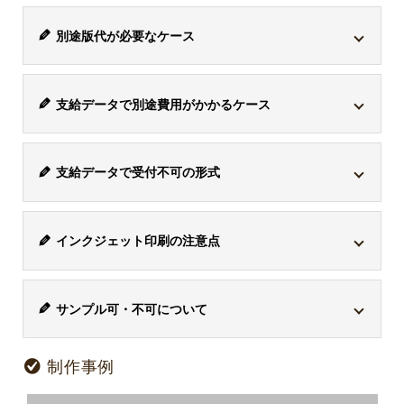
別途版代が必要なケース
商品は各々対応している印刷方式が異なります。
シルク
支給データで別途費用がかかるケース
印刷・パッド印刷に対応している商品でこの印刷方式を
選択した場合、1色ごとに版が必要になるため、別途版
支給データは、アドビのイラストレーターファイル
代がかかります。
支給データで受付不可の形式
「
*.ai / CMYK / 解像度350dpi以上
」で受付けておりま
印刷方式
版代
備考
す。ただし、
「*.ai」のデータ内にjpgなどが混入してい
ワード「*.doc」、エクセル「*.xls」、パワーポイント
る場合、別途トレース作業代「8,800円(税込)」
がかかり
インクジェッ
版代はかかり
インクジェット印刷の注意点
「*.ppt」、画像「*.jpg」、画像「*.gif」は、受付けてお
-
ます。複雑なデザインな場合は、要相談となります。
ト印刷
ません。
りません。また、AI画像生成によるデータも受付けてお
お客様が印刷したいデザインに白い部分がある場合、そ
りません。「*.ai」はイラストレーター形式のデザインデ
1色ごとに版
サンプル可・不可について
の白の部分は透けてしまうため商品の色と同じに色なり
ベク
ータです。
ラス
代がかかりま
ター
ます。デザインと同じように印刷したい場合、ボールペ
商品ごとに版
ター
サンプル取寄せ「可・不可」の商品があります
。可の商
シルク印刷 or
す。
ファ
ンなら白軸をお選びください。ただし、白引きで対応で
制作事例
代が異なりま
ファ
注意事項
品の場合、別途サンプル費と送料がかかります。ご検討
パッド印刷
イル
説明
※1色あたりの
す。
方式
イル
きることもありますので、ご相談ください。
事前確認の
ai,
主な特長
版代は22,000円