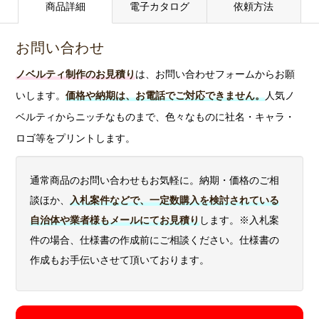
す。
商品詳細
電子カタログ
依頼方法
単色の名
お問い合わせ
入れに強
アドビイラ
い印刷方
ノベルティ制作のお見積り
は、お問い合わせフォームからお願
ストレータ
式です。
ーのベクタ
いします。
価格や納期は、お電話でご対応できません。
人気ノ
インクの
ーファイル
ベルティからニッチなものまで、色々なものに社名・キャラ・
層が厚
(ai)の中に
く、イン
ロゴ等をプリントします。
ラスターフ
シル
クジェッ
ァイル
ク印
〇
×
ト印刷や
(jpg,png,gif
刷
通常商品のお問い合わせもお気軽に。納期・価格のご相
パッド印
など)が埋
談ほか、
入札案件などで、一定数購入を検討されている
刷に比
め込まれて
自治体や業者様もメールにてお見積り
します。※入札案
べ、くっ
いると、そ
きりクリ
件の場合、仕様書の作成前にご相談ください。仕様書の
のままでは
アに印刷
作成もお手伝いさせて頂いております。
印刷できま
できま
せん。
す。
この場合、