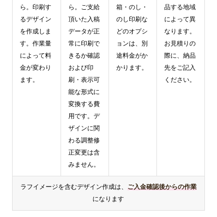
ら。印刷す
ら。ご支給
箱・のし・
品する地域
るデザイン
頂いた入稿
のし印刷な
によって異
を作成しま
データが正
どのオプシ
なります。
す。作業量
常に印刷で
ョンは、別
お見積りの
によって料
きるか確認
途料金がか
際に、納品
金が変わり
および印
かります。
先をご記入
ます。
刷・表示可
ください。
能な形式に
変換する費
用です。デ
ザインに関
わる調整修
正変更は含
みません。
ラフイメージを含むデザイン作成は、
ご入金確認後からの作業
になります