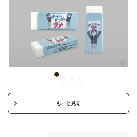
の場合は、お問い合わせフォームよりお問い合わせくだ
jpg,
お願い
eps,
から
さい。※サンプル不可の商品もございますので、ご希望
png,
svg
gif 等
に沿えないことがございます。
等
版を作ら
問い合わせる
ず、直接
インクを
吹き付け
る印刷方
イン
式です。
1
クジ
写真、イ
2
3
4
ェッ
〇
〇
ラスト、
ト印
ロゴマー
刷
クなど、
もっと見る
フルカラ
ーで鮮や
かに印刷
できま