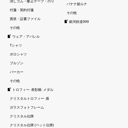
消しゴム・修正テープ・のり
バナナ姫ルナ
付箋・契約付箋
その他
賞状・証書ファイル
銀河鉄道999
その他
ウェア・アパレル
Tシャツ
ポロシャツ
ブルゾン
パーカー
その他
トロフィー･表彰楯･メダル
クリスタルトロフィー･盾
ガラスフォトフレーム
クリスタル位牌
クリスタル位牌 (ペット位牌)