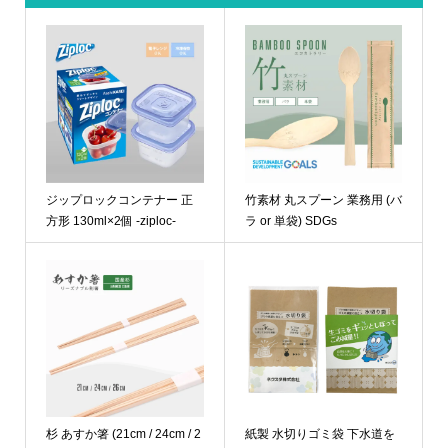
ジップロックコンテナー 正
竹素材 丸スプーン 業務用 (バ
方形 130ml×2個 -ziploc-
ラ or 単袋) SDGs
杉 あすか箸 (21cm / 24cm / 2
紙製 水切りゴミ袋 下水道を