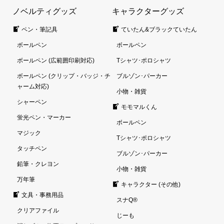
ノベルティグッズ
キャラクターグッズ
ペン・筆記具
ていたん&ブラックていたん
ボールペン
ボールペン
ボールペン (広範囲印刷対応)
Tシャツ･ポロシャツ
ボールペン (クリップ・バッジ・チ
ブルゾン･パーカー
ャーム対応)
小物・雑貨
シャーペン
モモマルくん
蛍光ペン・マーカー
ボールペン
マジック
Tシャツ･ポロシャツ
タッチペン
ブルゾン･パーカー
鉛筆・クレヨン
小物・雑貨
万年筆
キャラクター (その他)
文具・事務用品
スナQ®
クリアファイル
じーも