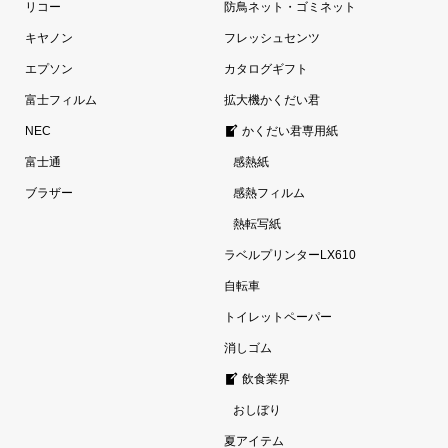
リコー
防鳥ネット・ゴミネット
キヤノン
フレッシュセンツ
エプソン
カタログギフト
富士フィルム
拡大機かくだい君
NEC
かくだい君専用紙
富士通
感熱紙
ブラザー
感熱フィルム
熱転写紙
ラベルプリンターLX610
自転車
トイレットペーパー
消しゴム
飲食業界
おしぼり
夏アイテム