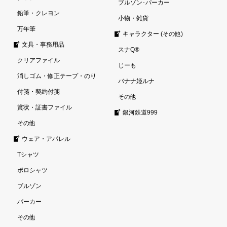
ブルゾン･パーカー
鉛筆・クレヨン
小物・雑貨
万年筆
キャラクター (その他)
文具・事務用品
スナQ®
クリアファイル
じーも
消しゴム・修正テープ・のり
バナナ姫ルナ
付箋・契約付箋
その他
賞状・証書ファイル
銀河鉄道999
その他
ウェア・アパレル
Tシャツ
ポロシャツ
ブルゾン
パーカー
その他