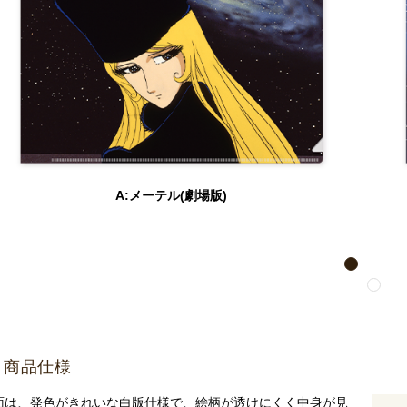
A:メーテル(劇場版)
1
2
商品仕様
面は、発色がきれいな白版仕様で、絵柄が透けにくく中身が見