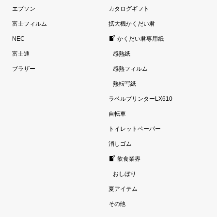
エプソン
カタログギフト
富士フィルム
拡大機かくだい君
NEC
かくだい君専用紙
富士通
感熱紙
ブラザー
感熱フィルム
熱転写紙
ラベルプリンターLX610
自転車
トイレットペーパー
消しゴム
飲食業界
おしぼり
夏アイテム
その他