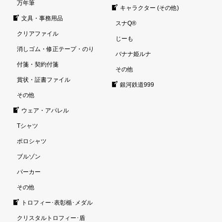
万年筆
キャラクター (その他)
文具・事務用品
スナQ®
クリアファイル
じーも
消しゴム・修正テープ・のり
バナナ姫ルナ
付箋・契約付箋
その他
賞状・証書ファイル
銀河鉄道999
その他
ウェア・アパレル
Tシャツ
ポロシャツ
ブルゾン
パーカー
その他
トロフィー･表彰楯･メダル
クリスタルトロフィー･盾