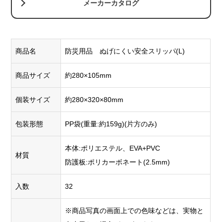
メーカーカタログ
商品名
防災用品 ぬげにくい安全スリッパ(L)
商品サイズ
約280×105mm
個装サイズ
約280×320×80mm
包装形態
PP袋(重量:約159g)(片方のみ)
本体:ポリエステル、EVA+PVC
材質
防護板:ポリカーボネート(2.5mm)
入数
32
※商品写真の画面上での色味などは、実物と