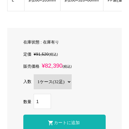
L
約280×105mm
約280×320×80mm
PP袋(重量:
在庫状態 :
在庫有り
定価
¥91,520
(税込)
¥82,390
販売価格
(税込)
入数
数量