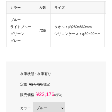
カラー
入数
サイズ
素
ブルー
ライトブルー
タオル：約280×860mm
タ
72個
グリーン
シリコンケース：φ50×90mm
シ
グレー
在庫状態 :
在庫有り
定価
¥27,720
(税込)
¥22,176
販売価格
(税込)
カラー