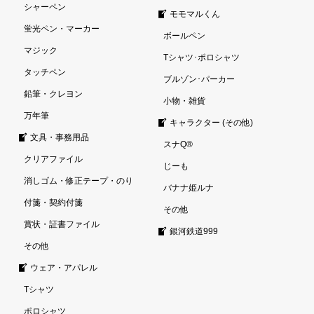
シャーペン
モモマルくん
蛍光ペン・マーカー
ボールペン
マジック
Tシャツ･ポロシャツ
タッチペン
ブルゾン･パーカー
鉛筆・クレヨン
小物・雑貨
万年筆
キャラクター (その他)
文具・事務用品
スナQ®
クリアファイル
じーも
消しゴム・修正テープ・のり
バナナ姫ルナ
付箋・契約付箋
その他
賞状・証書ファイル
銀河鉄道999
その他
ウェア・アパレル
Tシャツ
ポロシャツ