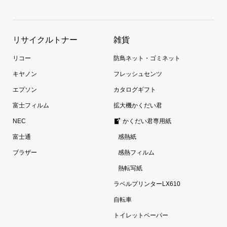
リサイクルトナー
雑貨
リコー
防鳥ネット・ゴミネット
キヤノン
フレッシュセンツ
エプソン
カタログギフト
富士フィルム
拡大機かくだい君
NEC
かくだい君専用紙
富士通
感熱紙
ブラザー
感熱フィルム
熱転写紙
ラベルプリンターLX610
自転車
トイレットペーパー