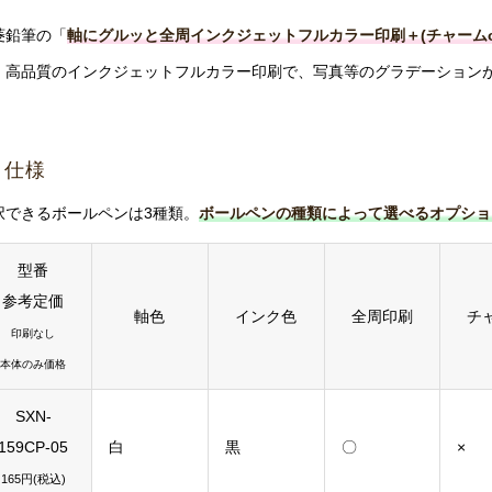
菱鉛筆の「
軸にグルッと全周インクジェットフルカラー印刷＋(チャームo
。高品質のインクジェットフルカラー印刷で、写真等のグラデーション
。
仕様
択できるボールペンは3種類。
ボールペンの種類によって選べるオプショ
型番
参考定価
軸色
インク色
全周印刷
チ
印刷なし
本体のみ価格
SXN-
159CP-05
白
黒
〇
×
165円(税込)