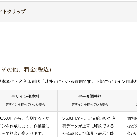
チャームのサイズ表です。ボールペンによって一部対応していない
アドクリップ
さい。画像をクリックすると大きな画像で閲覧できます。
アドクリップのサイズ表です。ボールペンによって一部対応していない
い。アドクリップは、大きく分けて「既製型」と「オリジナル型」があ
スの面でお勧め
です。画像をクリックすると大きな画像で閲覧できます
その他、料金(税込)
品本体代・名入印刷代「以外」にかかる費用です。下記のデザイン作成
デザイン作成料
データ調整料
デザインを持っていない場合
デザインを持っている場合
16,500円から。印刷するデザ
5,500円から。ご支給頂いた入
個包
インを作成します。作業量に
稿データが正常に印刷できる
など
約1mm程度
よって料金が変わります。
か確認および印刷・表示可能
金が