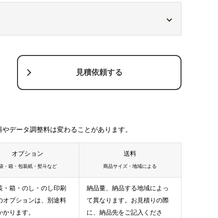
サイズや金具があります。商品ページをご確認くだ
サイズや金具があります。商品ページをご確認くださ
ります。
型代のかからない既製型はコストパフォーマン
見積依頼する
。
料やデータ調整料は変わることがあります。
オプション
送料
袋・箱・包装紙・熨斗など
商品サイズ・地域による
装・箱・のし・のし印刷
納品量、納品する地域によっ
のオプションは、別途料
て異なります。お見積りの際
の白フチが付きます。1mm程度内側への印刷になります。
かかります。
に、納品先をご記入くださ