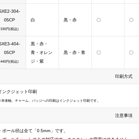
SXE2-304-
05CP
白
黒・赤
〇
〇
330円(税込)
SXE3-404-
黒・赤・
05CP
青・オレン
黒・赤・青
〇
〇
ジ・紫
440円(税込)
印刷方式
インクジェット印刷
※本体軸、チャーム、バッジへの印刷はインクジェット印刷です。
注意事項
・ボール径は全て「0.5mm」です。