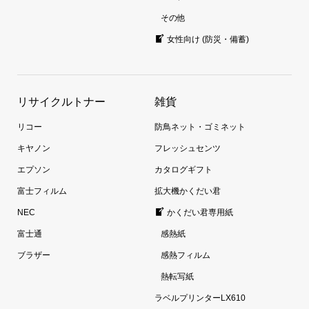
その他
女性向け (防災・備蓄)
リサイクルトナー
雑貨
リコー
防鳥ネット・ゴミネット
キヤノン
フレッシュセンツ
エプソン
カタログギフト
富士フィルム
拡大機かくだい君
NEC
かくだい君専用紙
富士通
感熱紙
ブラザー
感熱フィルム
熱転写紙
ラベルプリンターLX610