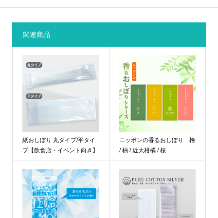
関連商品
紙おしぼり 丸タイプ/平タイ
ニッポンの香るおしぼり 檜
プ【飲食店・イベント向き】
/ 柚 / 近大柑橘 / 桜