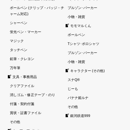
ボールペン (クリップ・バッジ・チ
ブルゾン･パーカー
ャーム対応)
小物・雑貨
シャーペン
モモマルくん
蛍光ペン・マーカー
ボールペン
マジック
Tシャツ･ポロシャツ
タッチペン
ブルゾン･パーカー
鉛筆・クレヨン
小物・雑貨
万年筆
キャラクター (その他)
文具・事務用品
スナQ®
クリアファイル
じーも
消しゴム・修正テープ・のり
バナナ姫ルナ
付箋・契約付箋
その他
賞状・証書ファイル
銀河鉄道999
その他