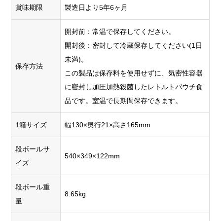
賞味期限
製造日より5年6ヶ月
開封前：常温で保存してください。
開封後：密封して冷蔵保存してください(1日
未満)。
保存方法
この製品は保存料を使用せずに、気密性容器
に密封し加圧加熱殺菌したレトルトパウチ食
品です。室温で長期間保存できます。
1箱サイズ
幅130×奥行21×高さ165mm
段ボールサ
540×349×122mm
イズ
段ボール重
8.65kg
量