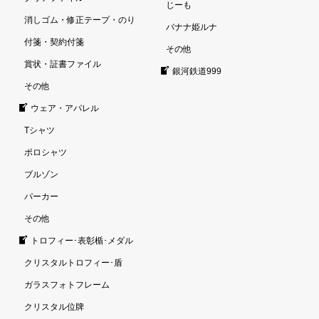
じーも
消しゴム・修正テープ・のり
バナナ姫ルナ
付箋・契約付箋
その他
賞状・証書ファイル
銀河鉄道999
その他
ウェア・アパレル
Tシャツ
ポロシャツ
ブルゾン
パーカー
その他
トロフィー･表彰楯･メダル
クリスタルトロフィー･盾
ガラスフォトフレーム
クリスタル位牌