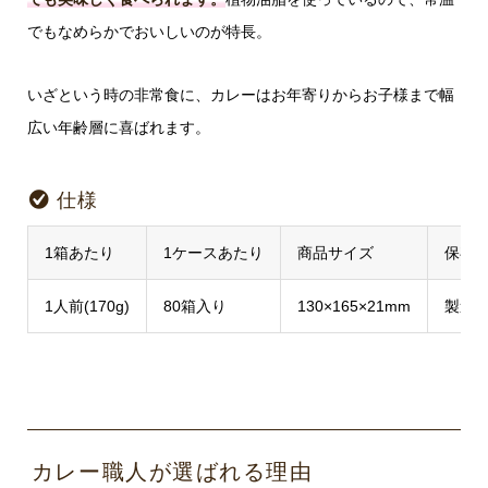
でもなめらかでおいしいのが特長。
いざという時の非常食に、カレーはお年寄りからお子様まで幅
広い年齢層に喜ばれます。
仕様
1箱あたり
1ケースあたり
商品サイズ
保存
1人前(170g)
80箱入り
130×165×21mm
製造日
カレー職人が選ばれる理由