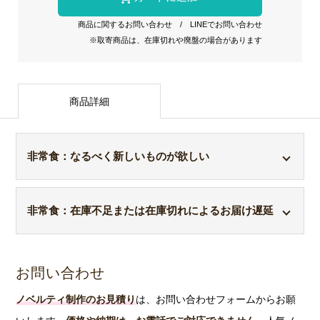
商品に関するお問い合わせ
/
LINEでお問い合わせ
※取寄商品は、在庫切れや廃盤の場合があります
商品詳細
非常食：なるべく新しいものが欲しい
例えば、5年保存可能な非常食であれば、最低5年は保
非常食：在庫不足または在庫切れによるお届け遅延
存しておける製造日の商品を、各メーカーより直送で
お届けしております。
当店では、商品に記載されてい
繁忙期など時期によって、特に賞味期限のあるものは
る保存可能期間を満たしていない製造日の非常食は発
「メーカー側で不足または在庫切れする」ことがござ
お問い合わせ
送しておりません。このような体制で販売しているた
います。
万一、お届け日に間に合わない場合は、お客
ノベルティ制作のお見積り
は、お問い合わせフォームからお願
め、お届けに時間がかかったり受注生産になることも
様へ個別にご連絡
しております。予めご了承くださ