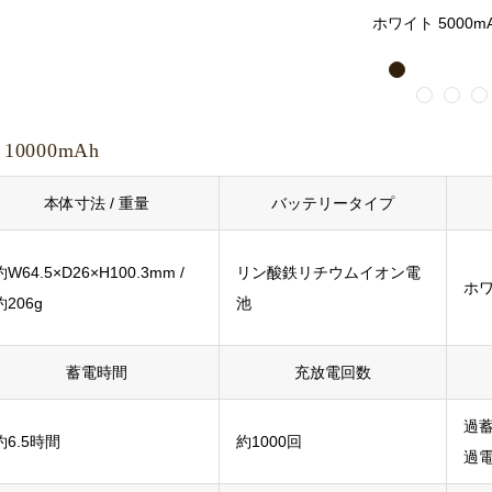
ホワイト 5000m
1
2
3
4
10000mAh
本体寸法 / 重量
バッテリータイプ
約W64.5×D26×H100.3mm /
リン酸鉄リチウムイオン電
ホ
約206g
池
蓄電時間
充放電回数
過
約6.5時間
約1000回
過