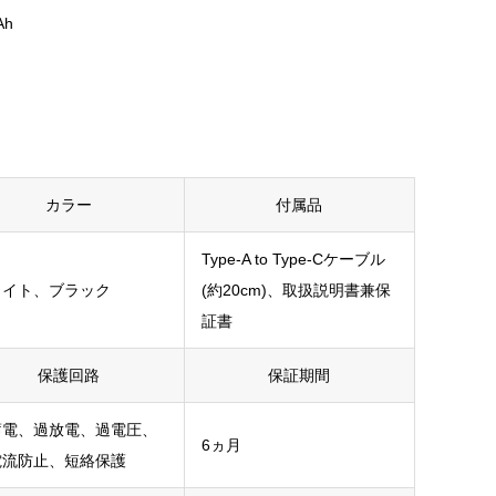
Ah
ホワイト
カラー
付属品
Type-A to Type-Cケーブル
ワイト、ブラック
(約20cm)、取扱説明書兼保
証書
保護回路
保証期間
蓄電、過放電、過電圧、
6ヵ月
電流防止、短絡保護