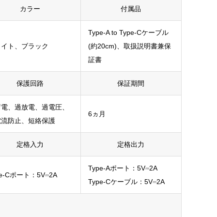
カラー
付属品
Type-A to Type-Cケーブル
ワイト、ブラック
(約20cm)、取扱説明書兼保
証書
保護回路
保証期間
蓄電、過放電、過電圧、
6ヵ月
電流防止、短絡保護
定格入力
定格出力
Type-Aポート：5V⎓2A
pe-Cポート：5V⎓2A
Type-Cケーブル：5V⎓2A