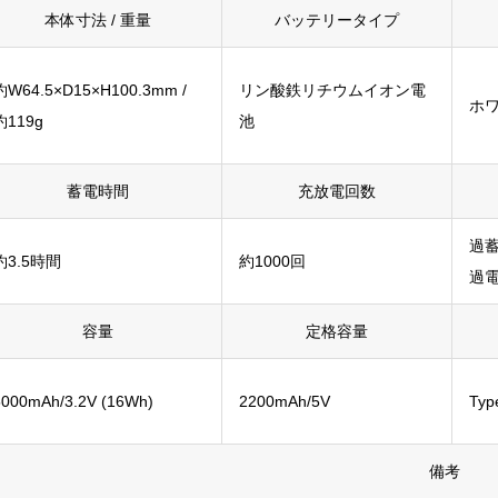
本体寸法 / 重量
バッテリータイプ
約W64.5×D15×H100.3mm /
リン酸鉄リチウムイオン電
ホ
約119g
池
蓄電時間
充放電回数
過
約3.5時間
約1000回
過
容量
定格容量
5000mAh/3.2V (16Wh)
2200mAh/5V
Ty
備考