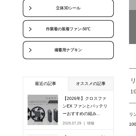
立体3Dシール
作業着の装着ファン-50℃
備蓄用ナプキン
リ
最近の記事
オススメの記事
1
【2026年】クロスファ
ンEX ファンとバッテリ
ーおすすめの組み...
リ
2026.07.29
情報
1