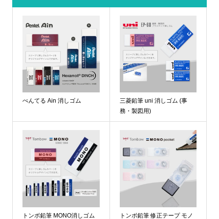
ぺんてる Ain 消しゴム
三菱鉛筆 uni 消しゴム (事
務・製図用)
トンボ鉛筆 MONO消しゴム
トンボ鉛筆 修正テープ モノ