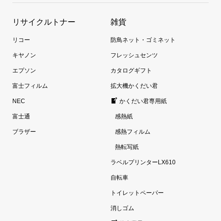
リサイクルトナー
雑貨
リコー
防鳥ネット・ゴミネット
キヤノン
フレッシュセンツ
エプソン
カタログギフト
富士フィルム
拡大機かくだい君
NEC
かくだい君専用紙
富士通
感熱紙
ブラザー
感熱フィルム
熱転写紙
ラベルプリンターLX610
自転車
トイレットペーパー
消しゴム