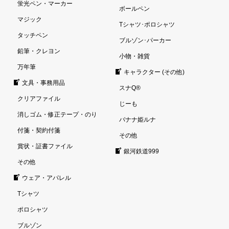
蛍光ペン・マーカー
ボールペン
マジック
Tシャツ･ポロシャツ
タッチペン
ブルゾン･パーカー
鉛筆・クレヨン
小物・雑貨
万年筆
キャラクター (その他)
文具・事務用品
スナQ®
クリアファイル
じーも
消しゴム・修正テープ・のり
バナナ姫ルナ
付箋・契約付箋
その他
賞状・証書ファイル
銀河鉄道999
その他
ウェア・アパレル
Tシャツ
ポロシャツ
ブルゾン