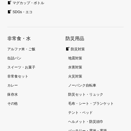
マグカップ・ボトル
SDGs・エコ
非常食・水
防災用品
アルファ米・ご飯
防災対策
缶詰パン
地震対策
スイーツ・お菓子
水害対策
非常食セット
火災対策
カレー
ノーパンク自転車
保存水
防災セット・リュック
その他
毛布・シート・ブランケット
テント・ベッド
ヘルメット・防災頭巾
バッテリー・電池・電源