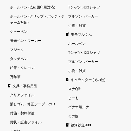
ボールペン (広範囲印刷対応)
Tシャツ･ポロシャツ
ボールペン (クリップ・バッジ・チ
ブルゾン･パーカー
ャーム対応)
小物・雑貨
シャーペン
モモマルくん
蛍光ペン・マーカー
ボールペン
マジック
Tシャツ･ポロシャツ
タッチペン
ブルゾン･パーカー
鉛筆・クレヨン
小物・雑貨
万年筆
キャラクター (その他)
文具・事務用品
スナQ®
クリアファイル
じーも
消しゴム・修正テープ・のり
バナナ姫ルナ
付箋・契約付箋
その他
賞状・証書ファイル
銀河鉄道999