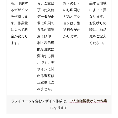
ら。印刷す
ら。ご支給
箱・のし・
品する地域
るデザイン
頂いた入稿
のし印刷な
によって異
を作成しま
データが正
どのオプシ
なります。
す。作業量
常に印刷で
ョンは、別
お見積りの
によって料
きるか確認
途料金がか
際に、納品
金が変わり
および印
かります。
先をご記入
ます。
刷・表示可
ください。
能な形式に
変換する費
用です。デ
ザインに関
わる調整修
正変更は含
みません。
ラフイメージを含むデザイン作成は、
ご入金確認後からの作業
になります