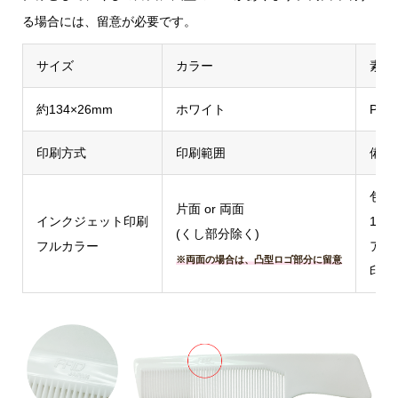
る場合には、留意が必要です。
サイズ
カラー
素材
約134×26mm
ホワイト
PP
印刷方式
印刷範囲
備考
包装
片面 or 両面
インクジェット印刷
1カ
(くし部分除く)
フルカラー
アソ
※両面の場合は、凸型ロゴ部分に留意
印刷