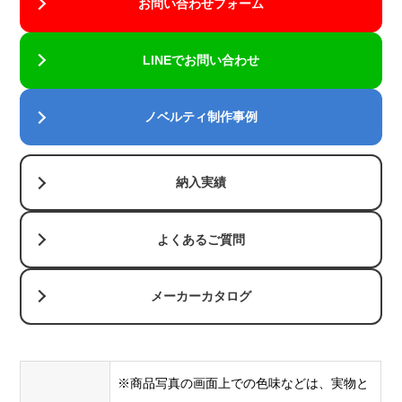
お問い合わせフォーム
単色の名
LINEでお問い合わせ
入れに強
アドビイラ
い印刷方
ストレータ
式です。
ーのベクタ
ノベルティ制作事例
インクの
ーファイル
層が厚
(ai)の中に
く、イン
ラスターフ
シル
納入実績
クジェッ
ァイル
ク印
〇
×
ト印刷や
(jpg,png,gif
刷
パッド印
よくあるご質問
など)が埋
刷に比
め込まれて
べ、くっ
いると、そ
メーカーカタログ
きりクリ
のままでは
アに印刷
印刷できま
できま
せん。
す。
※商品写真の画面上での色味などは、実物と
この場合、