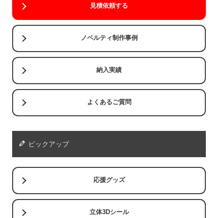
線などに
見積依頼する
強い印刷
方式で
パッ
す。ザラ
ノベルティ制作事例
ド印
〇
×
ザラした
刷
面や、湾
納入実績
曲した部
分にも印
刷ができ
よくあるご質問
ます。
ピックアップ
応援グッズ
立体3Dシール