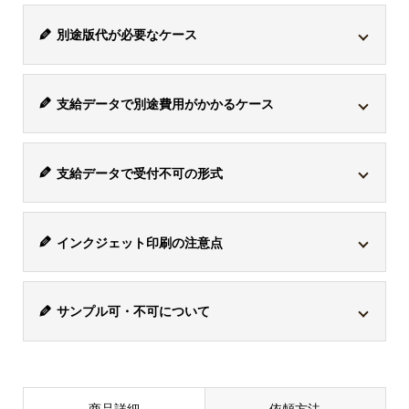
別途版代が必要なケース
商品は各々対応している印刷方式が異なります。
シルク
支給データで別途費用がかかるケース
印刷・パッド印刷に対応している商品でこの印刷方式を
選択した場合、1色ごとに版が必要になるため、別途版
支給データは、アドビのイラストレーターファイル
代がかかります。
支給データで受付不可の形式
「
*.ai / CMYK / 解像度350dpi以上
」で受付けておりま
印刷方式
版代
備考
す。ただし、
「*.ai」のデータ内にjpgなどが混入してい
ワード「*.doc」、エクセル「*.xls」、パワーポイント
る場合、別途トレース作業代「8,800円(税込)」
がかかり
インクジェッ
版代はかかり
インクジェット印刷の注意点
「*.ppt」、画像「*.jpg」、画像「*.gif」は、受付けてお
-
ます。複雑なデザインな場合は、要相談となります。
ト印刷
ません。
りません。また、AI画像生成によるデータも受付けてお
お客様が印刷したいデザインに白い部分がある場合、そ
りません。「*.ai」はイラストレーター形式のデザインデ
1色ごとに版
サンプル可・不可について
の白の部分は透けてしまうため商品の色と同じに色なり
ベク
ータです。
ラス
代がかかりま
ター
ます。デザインと同じように印刷したい場合、ボールペ
商品ごとに版
ター
サンプル取寄せ「可・不可」の商品があります
。可の商
シルク印刷 or
す。
ファ
ンなら白軸をお選びください。ただし、白引きで対応で
代が異なりま
ファ
注意事項
品の場合、別途サンプル費と送料がかかります。ご検討
パッド印刷
イル
説明
※1色あたりの
す。
方式
イル
きることもありますので、ご相談ください。
事前確認の
ai,
主な特長
版代は22,000円
の場合は、お問い合わせフォームよりお問い合わせくだ