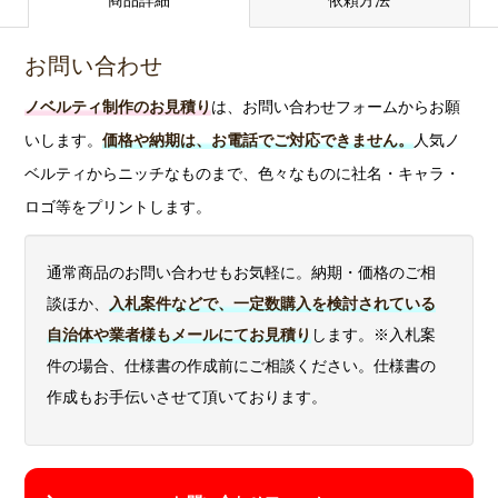
商品詳細
依頼方法
jpg,
お願い
eps,
から
さい。※サンプル不可の商品もございますので、ご希望
png,
svg
お問い合わせ
gif 等
に沿えないことがございます。
等
ノベルティ制作のお見積り
は、お問い合わせフォームからお願
版を作ら
問い合わせる
いします。
価格や納期は、お電話でご対応できません。
人気ノ
ず、直接
ベルティからニッチなものまで、色々なものに社名・キャラ・
インクを
吹き付け
ロゴ等をプリントします。
る印刷方
イン
式です。
通常商品のお問い合わせもお気軽に。納期・価格のご相
クジ
写真、イ
談ほか、
入札案件などで、一定数購入を検討されている
ェッ
〇
〇
ラスト、
自治体や業者様もメールにてお見積り
します。※入札案
ト印
ロゴマー
刷
クなど、
件の場合、仕様書の作成前にご相談ください。仕様書の
フルカラ
作成もお手伝いさせて頂いております。
ーで鮮や
かに印刷
できま
す。