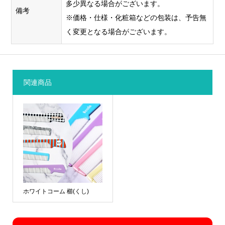
湾曲した
多少異なる場合がございます。
ラスターフ
備考
部分にグ
※価格・仕様・化粧箱などの包装は、予告無
ァイルをベ
ルッと最
く変更となる場合がございます。
クターファ
大180度
イル化する
まで印刷
ため
トレー
できま
ス作業が必
回転
す。1色に
要になり、
関連商品
シル
1版作る方
〇
×
作業量に応
ク印
式で5色ま
じて別途費
刷
で対応。
用
がかかり
くっきり
ます。
クリアに
大きく印
刷できる
ので人気
です。
ホワイトコーム 櫛(くし)
細かい文
字や細い