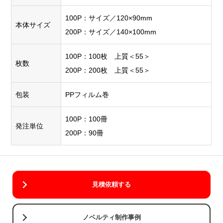
湾曲した
ラスターフ
部分にグ
100P：サイズ／120×90mm
ァイルをベ
本体サイズ
ルッと最
200P：サイズ／140×100mm
クターファ
大180度
イル化する
まで印刷
100P：100枚 上質＜55＞
ため
トレー
枚数
できま
200P：200枚 上質＜55＞
ス作業が必
回転
す。1色に
要になり、
シル
1版作る方
包装
PPフィルム巻
〇
×
作業量に応
ク印
式で5色ま
じて別途費
刷
で対応。
100P：100冊
用
がかかり
くっきり
発注単位
ます。
200P：90冊
クリアに
大きく印
刷できる
ので人気
です。
見積依頼する
細かい文
ノベルティ制作事例
字や細い