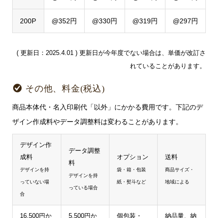
200P
@352円
@330円
@319円
@297円
( 更新日：2025.4.01 ) 更新日が今年度でない場合は、単価が改訂さ
れていることがあります。
その他、料金(税込)
商品本体代・名入印刷代「以外」にかかる費用です。下記のデ
ザイン作成料やデータ調整料は変わることがあります。
デザイン作
データ調整
成料
オプション
送料
料
デザインを持
袋・箱・包装
商品サイズ・
デザインを持
っていない場
紙・熨斗など
地域による
っている場合
合
16,500円か
5,500円か
個包装・
納品量、納