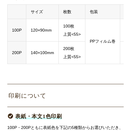
サイズ
枚数
包装
発
100枚
100P
120×90mm
10
上質<55>
PPフィルム巻
200枚
フ
200P
140×100mm
上質<55>
1色
印刷について
表紙・本文1色印刷
100P・200Pともに表紙色を下記の5種類からお選びいただき、