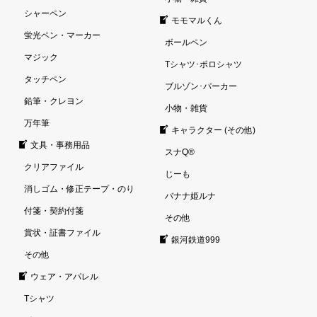
シャーペン
モモマルくん
蛍光ペン・マーカー
ボールペン
マジック
Tシャツ･ポロシャツ
タッチペン
ブルゾン･パーカー
鉛筆・クレヨン
小物・雑貨
万年筆
キャラクター (その他)
文具・事務用品
スナQ®
クリアファイル
じーも
消しゴム・修正テープ・のり
バナナ姫ルナ
付箋・契約付箋
その他
賞状・証書ファイル
銀河鉄道999
その他
ウェア・アパレル
Tシャツ