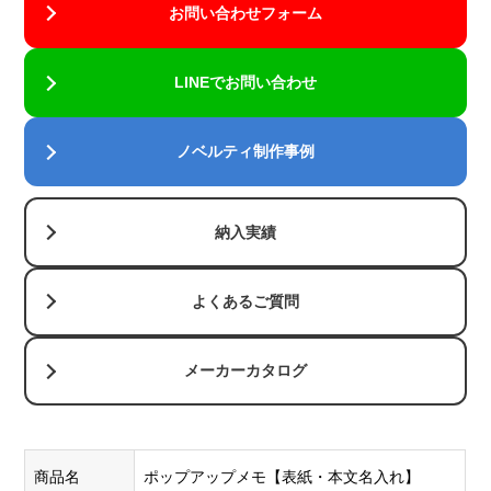
す。
お問い合わせフォーム
単色の名
LINEでお問い合わせ
入れに強
アドビイラ
い印刷方
ストレータ
式です。
ーのベクタ
ノベルティ制作事例
インクの
ーファイル
層が厚
(ai)の中に
く、イン
ラスターフ
シル
納入実績
クジェッ
ァイル
ク印
〇
×
ト印刷や
(jpg,png,gif
刷
パッド印
よくあるご質問
など)が埋
刷に比
め込まれて
べ、くっ
いると、そ
メーカーカタログ
きりクリ
のままでは
アに印刷
印刷できま
できま
せん。
す。
商品名
ポップアップメモ【表紙・本文名入れ】
この場合、