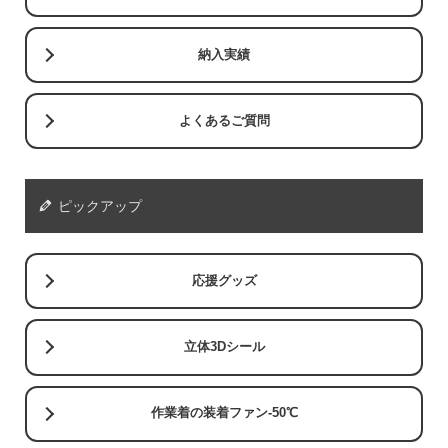
線などに
強い印刷
納入実績
方式で
パッ
す。ザラ
ド印
〇
×
ザラした
よくあるご質問
刷
面や、湾
曲した部
分にも印
ピックアップ
刷ができ
ます。
応援グッズ
立体3Dシール
作業着の装着ファン-50℃