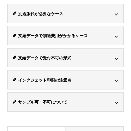
別途版代が必要なケース
商品は各々対応している印刷方式が異なります。
シルク
支給データで別途費用がかかるケース
印刷・パッド印刷に対応している商品でこの印刷方式を
選択した場合、1色ごとに版が必要になるため、別途版
支給データは、アドビのイラストレーターファイル
代がかかります。
支給データで受付不可の形式
「
*.ai / CMYK / 解像度350dpi以上
」で受付けておりま
印刷方式
版代
備考
す。ただし、
「*.ai」のデータ内にjpgなどが混入してい
ワード「*.doc」、エクセル「*.xls」、パワーポイント
る場合、別途トレース作業代「8,800円(税込)」
がかかり
インクジェッ
版代はかかり
インクジェット印刷の注意点
「*.ppt」、画像「*.jpg」、画像「*.gif」は、受付けてお
-
ます。複雑なデザインな場合は、要相談となります。
ト印刷
ません。
りません。また、AI画像生成によるデータも受付けてお
お客様が印刷したいデザインに白い部分がある場合、そ
りません。「*.ai」はイラストレーター形式のデザインデ
1色ごとに版
サンプル可・不可について
の白の部分は透けてしまうため商品の色と同じに色なり
ベク
ータです。
ラス
代がかかりま
ター
ます。デザインと同じように印刷したい場合、ボールペ
商品ごとに版
ター
サンプル取寄せ「可・不可」の商品があります
。可の商
シルク印刷 or
す。
ファ
ンなら白軸をお選びください。ただし、白引きで対応で
代が異なりま
ファ
注意事項
品の場合、別途サンプル費と送料がかかります。ご検討
パッド印刷
イル
説明
※1色あたりの
す。
方式
イル
きることもありますので、ご相談ください。
事前確認の