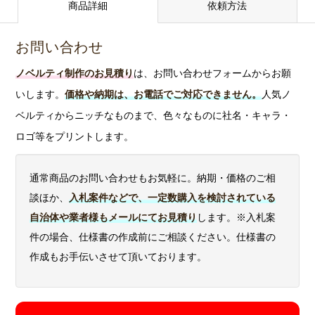
ai,
主な特長
版代は22,000円
の場合は、お問い合わせフォームよりお問い合わせくだ
商品詳細
依頼方法
jpg,
お願い
eps,
から
さい。※サンプル不可の商品もございますので、ご希望
png,
svg
お問い合わせ
gif 等
に沿えないことがございます。
等
ノベルティ制作のお見積り
は、お問い合わせフォームからお願
版を作ら
問い合わせる
いします。
価格や納期は、お電話でご対応できません。
人気ノ
ず、直接
ベルティからニッチなものまで、色々なものに社名・キャラ・
インクを
吹き付け
ロゴ等をプリントします。
る印刷方
イン
式です。
通常商品のお問い合わせもお気軽に。納期・価格のご相
クジ
写真、イ
談ほか、
入札案件などで、一定数購入を検討されている
ェッ
〇
〇
ラスト、
自治体や業者様もメールにてお見積り
します。※入札案
ト印
ロゴマー
刷
クなど、
件の場合、仕様書の作成前にご相談ください。仕様書の
フルカラ
作成もお手伝いさせて頂いております。
ーで鮮や
かに印刷
できま