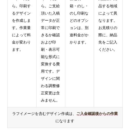
ら。印刷す
ら。ご支給
箱・のし・
品する地域
るデザイン
頂いた入稿
のし印刷な
によって異
を作成しま
データが正
どのオプシ
なります。
す。作業量
常に印刷で
ョンは、別
お見積りの
によって料
きるか確認
途料金がか
際に、納品
金が変わり
および印
かります。
先をご記入
ます。
刷・表示可
ください。
能な形式に
変換する費
用です。デ
ザインに関
わる調整修
正変更は含
みません。
ラフイメージを含むデザイン作成は、
ご入金確認後からの作業
になります