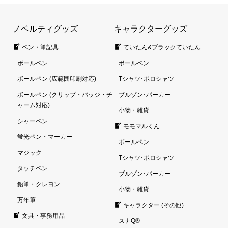
ノベルティグッズ
キャラクターグッズ
ペン・筆記具
ていたん&ブラックていたん
ボールペン
ボールペン
ボールペン (広範囲印刷対応)
Tシャツ･ポロシャツ
ボールペン (クリップ・バッジ・チ
ブルゾン･パーカー
ャーム対応)
小物・雑貨
シャーペン
モモマルくん
蛍光ペン・マーカー
ボールペン
マジック
Tシャツ･ポロシャツ
タッチペン
ブルゾン･パーカー
鉛筆・クレヨン
小物・雑貨
万年筆
キャラクター (その他)
文具・事務用品
スナQ®