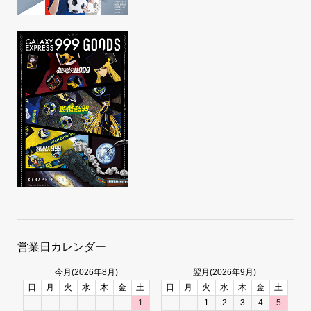
営業日カレンダー
今月(2026年8月)
翌月(2026年9月)
日
月
火
水
木
金
土
日
月
火
水
木
金
土
1
1
2
3
4
5