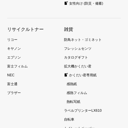
女性向け (防災・備蓄)
リサイクルトナー
雑貨
リコー
防鳥ネット・ゴミネット
キヤノン
フレッシュセンツ
エプソン
カタログギフト
富士フィルム
拡大機かくだい君
NEC
かくだい君専用紙
富士通
感熱紙
ブラザー
感熱フィルム
熱転写紙
ラベルプリンターLX610
自転車