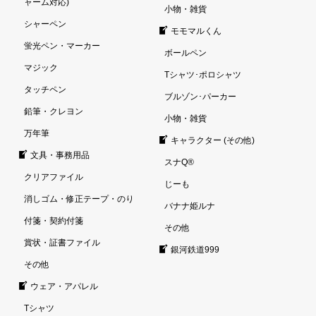
ャーム対応)
小物・雑貨
シャーペン
モモマルくん
蛍光ペン・マーカー
ボールペン
マジック
Tシャツ･ポロシャツ
タッチペン
ブルゾン･パーカー
鉛筆・クレヨン
小物・雑貨
万年筆
キャラクター (その他)
文具・事務用品
スナQ®
クリアファイル
じーも
消しゴム・修正テープ・のり
バナナ姫ルナ
付箋・契約付箋
その他
賞状・証書ファイル
銀河鉄道999
その他
ウェア・アパレル
Tシャツ