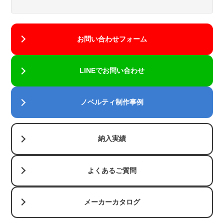
ーで鮮や
かに印刷
できま
す。
お問い合わせフォーム
単色の名
LINEでお問い合わせ
入れに強
アドビイラ
い印刷方
ストレータ
式です。
ーのベクタ
ノベルティ制作事例
インクの
ーファイル
層が厚
(ai)の中に
く、イン
ラスターフ
シル
納入実績
クジェッ
ァイル
ク印
〇
×
ト印刷や
(jpg,png,gif
刷
パッド印
よくあるご質問
など)が埋
刷に比
め込まれて
べ、くっ
いると、そ
メーカーカタログ
きりクリ
のままでは
アに印刷
印刷できま