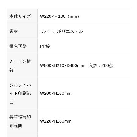
できま
せん。
す。
本体サイズ
W220×Ｈ180（mm）
この場合、
湾曲した
ラスターフ
部分にグ
素材
ラバー、ポリエステル
ァイルをベ
ルッと最
クターファ
大180度
梱包形態
PP袋
イル化する
まで印刷
ため
トレー
できま
カートン情
ス作業が必
W500×H210×D400mm 入数：200点
回転
す。1色に
報
要になり、
シル
1版作る方
〇
×
作業量に応
ク印
式で5色ま
シルク・パ
じて別途費
刷
で対応。
ッド印刷範
W200×H160mm
用
がかかり
くっきり
ます。
囲
クリアに
大きく印
昇華転写印
刷できる
W220×H180mm
刷範囲
ので人気
です。