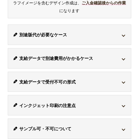
ラフイメージを含むデザイン作成は、
ご入金確認後からの作業
になります
別途版代が必要なケース
商品は各々対応している印刷方式が異なります。
シルク
支給データで別途費用がかかるケース
印刷・パッド印刷に対応している商品でこの印刷方式を
選択した場合、1色ごとに版が必要になるため、別途版
支給データは、アドビのイラストレーターファイル
代がかかります。
支給データで受付不可の形式
「
*.ai / CMYK / 解像度350dpi以上
」で受付けておりま
印刷方式
版代
備考
す。ただし、
「*.ai」のデータ内にjpgなどが混入してい
ワード「*.doc」、エクセル「*.xls」、パワーポイント
る場合、別途トレース作業代「8,800円(税込)」
がかかり
インクジェッ
版代はかかり
インクジェット印刷の注意点
「*.ppt」、画像「*.jpg」、画像「*.gif」は、受付けてお
-
ます。複雑なデザインな場合は、要相談となります。
ト印刷
ません。
りません。また、AI画像生成によるデータも受付けてお
お客様が印刷したいデザインに白い部分がある場合、そ
りません。「*.ai」はイラストレーター形式のデザインデ
1色ごとに版
サンプル可・不可について
の白の部分は透けてしまうため商品の色と同じに色なり
ベク
ータです。
ラス
代がかかりま
ター
ます。デザインと同じように印刷したい場合、ボールペ