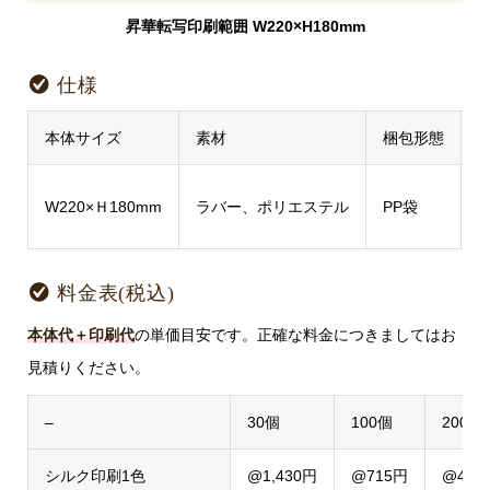
昇華転写印刷範囲 W220×H180mm
仕様
本体サイズ
素材
梱包形態
W
W220×Ｈ180mm
ラバー、ポリエステル
PP袋
料金表(税込)
本体代＋印刷代
の単価目安です。正確な料金につきましてはお
見積りください。
–
30個
100個
200個
シルク印刷1色
@1,430円
@715円
@495