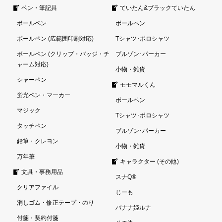
ペン・筆記具
ていたん&ブラックていたん
ボールペン
ボールペン
ボールペン (広範囲印刷対応)
Tシャツ･ポロシャツ
ボールペン (クリップ・バッジ・チ
ブルゾン･パーカー
ャーム対応)
小物・雑貨
シャーペン
モモマルくん
蛍光ペン・マーカー
ボールペン
マジック
Tシャツ･ポロシャツ
タッチペン
ブルゾン･パーカー
鉛筆・クレヨン
小物・雑貨
万年筆
キャラクター (その他)
文具・事務用品
スナQ®
クリアファイル
じーも
消しゴム・修正テープ・のり
バナナ姫ルナ
付箋・契約付箋