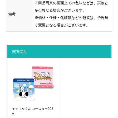
※商品写真の画面上での色味などは、実物と
細かい文
多少異なる場合がございます。
備考
字や細い
※価格・仕様・化粧箱などの包装は、予告無
線などに
く変更となる場合がございます。
強い印刷
方式で
パッ
す。ザラ
ド印
〇
×
ザラした
刷
関連商品
面や、湾
曲した部
分にも印
刷ができ
ます。
モモマルくん コースター202
2