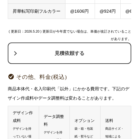
昇華転写印刷フルカラー
@1606円
@924円
@693
( 更新日：2026.5.20 ) 更新日が今年度でない場合は、単価が改訂されていること
があります。
見積依頼する
その他、料金(税込)
商品本体代・名入印刷代「以外」にかかる費用です。下記のデ
ザイン作成料やデータ調整料は変わることがあります。
デザイン作
データ調整
成料
オプション
送料
料
デザインを持
袋・箱・包装
商品サイズ・
デザインを持
っていない場
紙・熨斗など
地域による