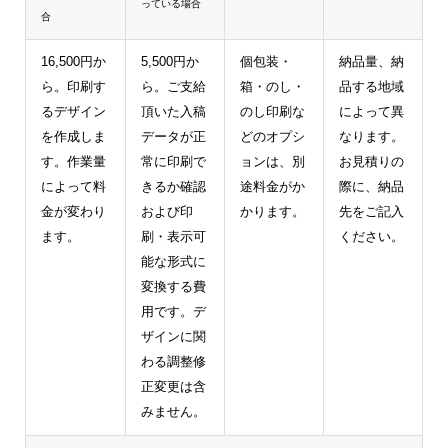
っている場合
合
16,500円か
5,500円か
個包装・
納品量、納
ら。印刷す
ら。ご支給
箱・のし・
品する地域
るデザイン
頂いた入稿
のし印刷な
によって異
を作成しま
データが正
どのオプシ
なります。
す。作業量
常に印刷で
ョンは、別
お見積りの
によって料
きるか確認
途料金がか
際に、納品
金が変わり
および印
かります。
先をご記入
ます。
刷・表示可
ください。
能な形式に
変換する費
用です。デ
ザインに関
わる調整修
正変更は含
みません。