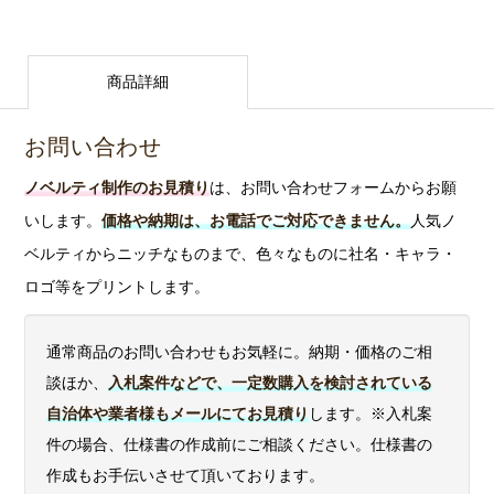
商品ごとに版
ター
サンプル取寄せ「可・不可」の商品があります
。可の商
シルク印刷 or
す。
ファ
ンなら白軸をお選びください。ただし、白引きで対応で
代が異なりま
ファ
注意事項
品の場合、別途サンプル費と送料がかかります。ご検討
パッド印刷
イル
説明
※1色あたりの
す。
方式
イル
きることもありますので、ご相談ください。
事前確認の
ai,
主な特長
版代は22,000円
の場合は、お問い合わせフォームよりお問い合わせくだ
商品詳細
jpg,
お願い
eps,
から
さい。※サンプル不可の商品もございますので、ご希望
png,
svg
お問い合わせ
gif 等
に沿えないことがございます。
等
ノベルティ制作のお見積り
は、お問い合わせフォームからお願
版を作ら
問い合わせる
いします。
価格や納期は、お電話でご対応できません。
人気ノ
ず、直接
ベルティからニッチなものまで、色々なものに社名・キャラ・
インクを
吹き付け
ロゴ等をプリントします。
る印刷方
イン
式です。
通常商品のお問い合わせもお気軽に。納期・価格のご相
クジ
写真、イ
談ほか、
入札案件などで、一定数購入を検討されている
ェッ
〇
〇
ラスト、
自治体や業者様もメールにてお見積り
します。※入札案
ト印
ロゴマー
刷
クなど、
件の場合、仕様書の作成前にご相談ください。仕様書の
フルカラ
作成もお手伝いさせて頂いております。