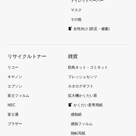
トイレットペーパー
マスク
その他
女性向け (防災・備蓄)
リサイクルトナー
雑貨
リコー
防鳥ネット・ゴミネット
キヤノン
フレッシュセンツ
エプソン
カタログギフト
富士フィルム
拡大機かくだい君
NEC
かくだい君専用紙
富士通
感熱紙
ブラザー
感熱フィルム
熱転写紙