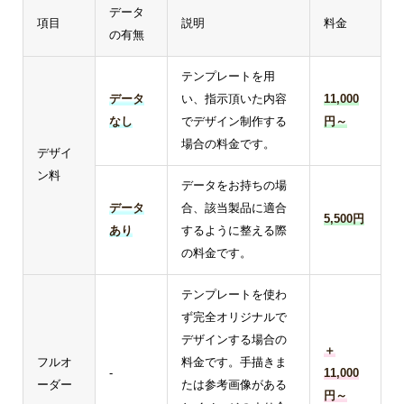
データ
項目
説明
料金
の有無
テンプレートを用
データ
い、指示頂いた内容
11,000
なし
でデザイン制作する
円～
場合の料金です。
デザイ
ン料
データをお持ちの場
データ
合、該当製品に適合
5,500円
あり
するように整える際
の料金です。
テンプレートを使わ
ず完全オリジナルで
デザインする場合の
＋
フルオ
料金です。手描きま
-
11,000
ーダー
たは参考画像がある
円～