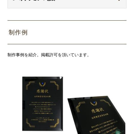
ます。
微細な砂粒を吹き付けて彫刻し
が素材の場合は、ページに記載し
られません。
サンドブラ
ておりますのでご確認ください。
ます。すりガラスのような美し
ラッピングできます。複数商品の場合は、個別にラ
スト加工
誕生石ラインストーン
い仕上がり。
ッピング可能です。
ソーダ石灰ガラスとも呼ばれてい
プレシオサ(PRECIOSA)製です。ボヘミア(現チェコ
制作例
る、透明度があり硬くて軽い素材
クリスタル内部に文字や写真が
共和国)から生まれた、世界的に有名なクリスタルガ
のガラスです。グリーンのフチ色
料
2Dレーザ
浮かんで見えるように彫刻でき
ソーダガラ
が特徴で、窓ガラスや日用品とし
ラス製造メーカーです。欧州では非常に有名で、古
項
金
ー加工
ます。グラデーション表現も可
制作事例を紹介。掲載許可を頂いています。
種類
説明
ス
て広く普及しています。ソーダガ
くはベルサイユ宮殿やホテルなどの装飾を手掛けて
目
(税
能。
確認事項
選択できる色
価格(税込)
ラスが素材の場合は、ページに記
込)
いるメーカーです。
載しておりますのでご確認くださ
クリスタル表面にフルカラー印
サンド加工で
い。
あらゆるギフ
UVカラー
刷できます。クリスタルとの相
彫刻した部分
紺無地、フラ
トシーンでお
印刷
のみ対応。ま
ワー、お祝
性が◎。
使い頂ける定
金、銀、黒、
包
た1色のみの
2,200円
鶴、クマ
番の無地から
110
白
装
対応で、組み
画像クリックで拡
可愛いキッズ
円
紙
合わせはでき
大
向け柄まで4種
ジルコニア
ません。
類からお選び