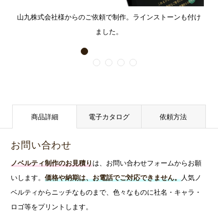
ダイヤモンドの輝きに匹敵するジルコニアが付けら
頂けます。
ルド
山九株式会社様からのご依頼で制作。ラインストーンも付け
れます。人工ダイヤモンドとも呼ばれています。
ました。
金、銀
リ
金と銀の2種類
66
ボ
からお選び頂
1
円
ン
けます。
2
3
4
5
紺無地
プレゼントに
最適な紙袋で
サンドブラスト加工
紙
す。
色など予
220
価格(税
商品詳細
電子カタログ
依頼方法
種類
サイズ
カラー
袋
告なく変更に
円
込)
なる場合があ
お問い合わせ
ります。
約7mm
誕生月の
ラインス
ノベルティ制作のお見積り
は、お問い合わせフォームからお願
または
12種から
@330円
トーン
いします。
価格や納期は、お電話でご対応できません。
人気ノ
約5mm
選択
ベルティからニッチなものまで、色々なものに社名・キャラ・
ピンク
ロゴ等をプリントします。
ジルコニ
@3,630
約9mm
または