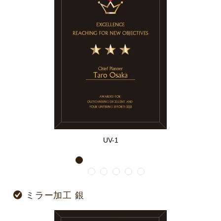
UV-1
1
2
3
4
5
6
ミラー加工 銀