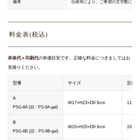
備考
仕様等により、ご希望の文字数にで
料金表(税込)
本体代＋印刷代
の単価目安です。正確な料金につきましてはお
見積りください。
型番
サイズ
定価
A
W17×H23×D0.6cm
11,55
PSG-8A (旧：PS-8A-gal)
B
W15×H20×D0.6cm
10,23
PSG-8B (旧：PS-8B-gal)