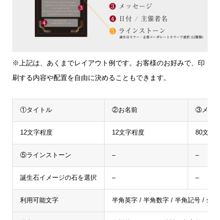
※上記は、あくまでレイアウト例です。お客様のお好みで、印
刷する内容や配置を自由に決めることもできます。
①タイトル
②お名前
③メッ
12文字程度
12文字程度
80文字
⑤ラインストーン
–
–
誕生石イメージの石を選択
–
–
利用可能文字
半角英字 / 半角数字 / 半角記号 / 全