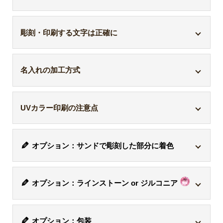
クリスタル製品のほとんどはエコロジークリスタル
彫刻・印刷する文字は正確に
ガラス製です。
お名前・組織名・年月日など、
彫刻する内容は、お
名入れの加工方式
有害な鉛成分を含まない
ため地球
間違いのないよう必ずご確認ください。
環境に優しく、従来のクリスタル
トロフィーや盾への名入れは「サンドブラスト加
エコロジー
ガラスと同等の透明度と輝きを実
UVカラー印刷の注意点
工、2Dレーザー加工、UVカラー印刷」の3種類。種
クリスタル
現したエコロジーなガラスです。
ガラス
表面に傷が付きにくいため、長期
類によって価格が変わります。基本のサンドブラス
最新のダイレクト印刷機を使用し、クリスタル表面
間に渡り抜群の美しさと透明度が
ト加工、画像が入れられるレーザー加工、フルカラ
オプション：サンドで彫刻した部分に着色
に直接印刷する方式です。
印刷部分を強くこすった
持続します。
ーにできるUVカラー印刷となります。ただし、
商品
り、アルコールがかかるとはがれる可能性がある
た
ウルトラホワイトガラスとは、ソ
によって、対応していない方式があるので商品の仕
めご注意ください。
オプション：ラインストーン or ジルコニア
サンドブラスト加工した彫刻部分に色入れができま
ーダガラス特有の青み(グリーン)
様をご確認
ください。
ウルトラホ
す。全面一色の対応で「
金色・銀色・黒色・白色
」
を抑えた、より透明な高透過ガラ
お位牌に、ラインストーンやジルコニアが付けられ
ワイトガラ
スです。ウルトラホワイトガラス
の4種類からお選び頂けます。場所によって色は変え
オプション：包装
ス