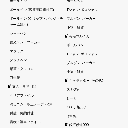
ボールペン
ボールペン
ボールペン (広範囲印刷対応)
Tシャツ･ポロシャツ
ボールペン (クリップ・バッジ・チ
ブルゾン･パーカー
ャーム対応)
小物・雑貨
シャーペン
モモマルくん
蛍光ペン・マーカー
ボールペン
マジック
Tシャツ･ポロシャツ
タッチペン
ブルゾン･パーカー
鉛筆・クレヨン
小物・雑貨
万年筆
キャラクター (その他)
文具・事務用品
スナQ®
クリアファイル
じーも
消しゴム・修正テープ・のり
バナナ姫ルナ
付箋・契約付箋
その他
賞状・証書ファイル
銀河鉄道999