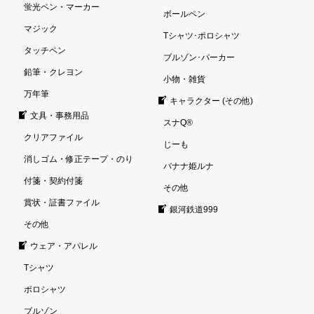
蛍光ペン・マーカー
ボールペン
マジック
Tシャツ･ポロシャツ
タッチペン
ブルゾン･パーカー
鉛筆・クレヨン
小物・雑貨
万年筆
キャラクター (その他)
文具・事務用品
スナQ®
クリアファイル
じーも
消しゴム・修正テープ・のり
バナナ姫ルナ
付箋・契約付箋
その他
賞状・証書ファイル
銀河鉄道999
その他
ウェア・アパレル
Tシャツ
ポロシャツ
ブルゾン