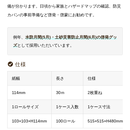
備が分かります。日頃から家族とハザードマップの確認、防災
カバンの事前準備など啓発・啓蒙にお勧めです。
例年、
水防月間(5月)・土砂災害防止月間(6月)の啓発グッ
ズ
として採用いただいています。
仕様
紙幅
長さ
仕様
114mm
30ｍ
2枚重ね
1ロールサイズ
1ケース入数
1ケース寸法
103×103×H114mm
100ロール
515×515×H480mm