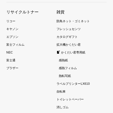
リサイクルトナー
雑貨
リコー
防鳥ネット・ゴミネット
キヤノン
フレッシュセンツ
エプソン
カタログギフト
富士フィルム
拡大機かくだい君
NEC
かくだい君専用紙
富士通
感熱紙
ブラザー
感熱フィルム
熱転写紙
ラベルプリンターLX610
自転車
トイレットペーパー
消しゴム