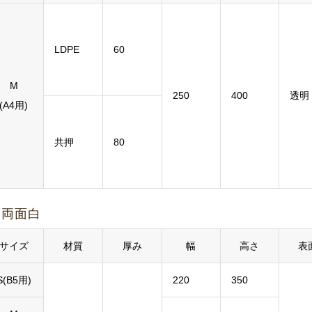
LDPE
60
M
250
400
透明
(A4用)
共押
80
両面白
サイズ
材質
厚み
幅
高さ
表
S(B5用)
220
350