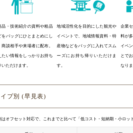
商品・技術紹介の資料や粗品
地域活性化を目的にした観光や
企業
どをバッグにひとまとめにし
イベントで、地域情報資料・特
料が
、商談相手や来場者に配布。
産物などをバッグに入れてスム
イベ
えたい情報をしっかりお持ち
ーズにお持ち帰りいただけま
とで
りいただけます。
す。
なりま
イプ別 (早見表)
刷はオフセット対応で、これまでと比べて「低コスト・短納期・小ロッ