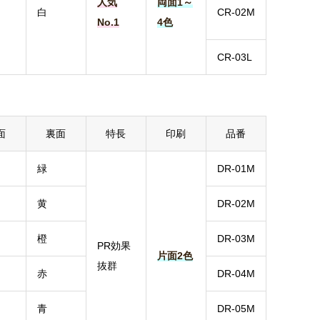
人気
両面1～
白
CR-02M
No.1
4色
CR-03L
面
裏面
特長
印刷
品番
緑
DR-01M
黄
DR-02M
橙
DR-03M
PR効果
片面2色
抜群
赤
DR-04M
青
DR-05M