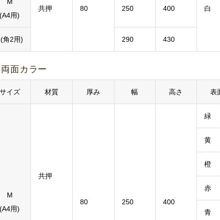
M
共押
80
250
400
白
(A4用)
L(角2用)
290
430
両面カラー
サイズ
材質
厚み
幅
高さ
表
緑
黄
橙
共押
赤
M
80
250
400
(A4用)
青