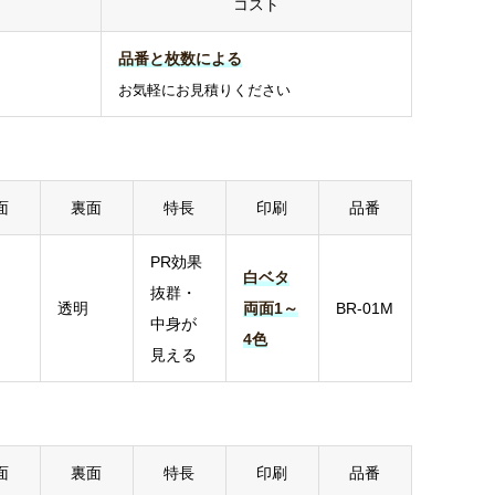
コスト
品番と枚数による
お気軽にお見積りください
面
裏面
特長
印刷
品番
PR効果
白ベタ
抜群・
透明
両面1～
BR-01M
中身が
4色
見える
面
裏面
特長
印刷
品番