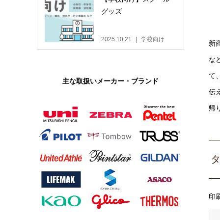
グッズ
2025.10.21
学校向け
新
な
て
主な取扱いメーカー・ブランド
伝
帰
タ
印