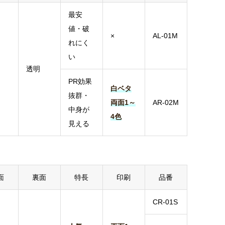
最安
値・破
×
AL-01M
れにく
い
透明
PR効果
白ベタ
抜群・
両面1～
AR-02M
中身が
4色
見える
面
裏面
特長
印刷
品番
CR-01S