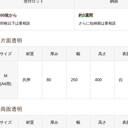
受付ロット
納期
500枚から
約3週間
500枚以下は要相談
さらに短納期は要相談
片面透明
サイズ
材質
厚み
幅
高さ
表
M
共押
80
250
400
白
(A4用)
両面透明
サイズ
材質
厚み
幅
高さ
表