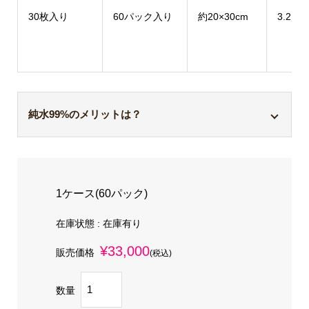
30枚入り
60パック入り
約20×30cm
3.2×21
純水99%のメリットは？
純水は不純物をほとんど含まない
ため、肌に優しい
のが特徴。衛生的で清潔を保つのに適しています。
1ケース(60パック)
肌が敏感な方や赤ちゃんにも安心して使っていただ
けるのがメリットです。
在庫状態 : 在庫有り
¥33,000
販売価格
(税込)
水の使えない災害時、幅広い年齢層の『身体、おし
り、身の回り』のキレイを守るために活躍します。
数量