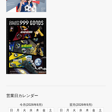
営業日カレンダー
今月(2026年8月)
翌月(2026年9月)
日
月
火
水
木
金
土
日
月
火
水
木
金
土