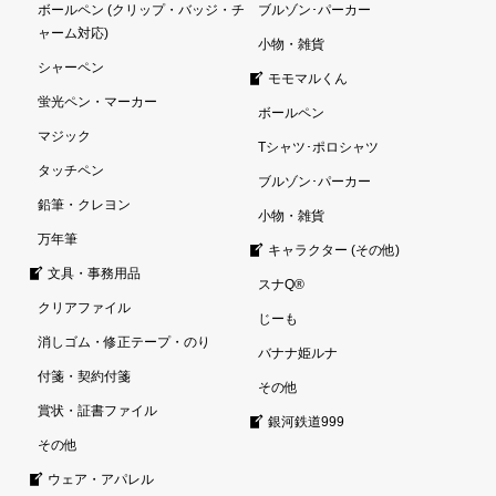
ボールペン (クリップ・バッジ・チ
ブルゾン･パーカー
ャーム対応)
小物・雑貨
シャーペン
モモマルくん
蛍光ペン・マーカー
ボールペン
マジック
Tシャツ･ポロシャツ
タッチペン
ブルゾン･パーカー
鉛筆・クレヨン
小物・雑貨
万年筆
キャラクター (その他)
文具・事務用品
スナQ®
クリアファイル
じーも
消しゴム・修正テープ・のり
バナナ姫ルナ
付箋・契約付箋
その他
賞状・証書ファイル
銀河鉄道999
その他
ウェア・アパレル