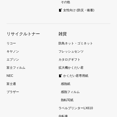
その他
女性向け (防災・備蓄)
リサイクルトナー
雑貨
リコー
防鳥ネット・ゴミネット
キヤノン
フレッシュセンツ
エプソン
カタログギフト
富士フィルム
拡大機かくだい君
NEC
かくだい君専用紙
富士通
感熱紙
ブラザー
感熱フィルム
熱転写紙
ラベルプリンターLX610
自転車