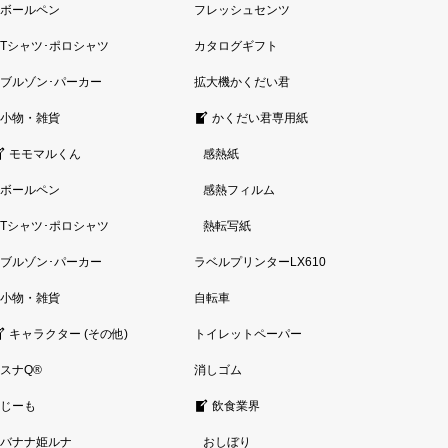
ボールペン
フレッシュセンツ
Tシャツ･ポロシャツ
カタログギフト
ブルゾン･パーカー
拡大機かくだい君
小物・雑貨
かくだい君専用紙
モモマルくん
感熱紙
ボールペン
感熱フィルム
Tシャツ･ポロシャツ
熱転写紙
ブルゾン･パーカー
ラベルプリンターLX610
小物・雑貨
自転車
キャラクター (その他)
トイレットペーパー
スナQ®
消しゴム
じーも
飲食業界
バナナ姫ルナ
おしぼり