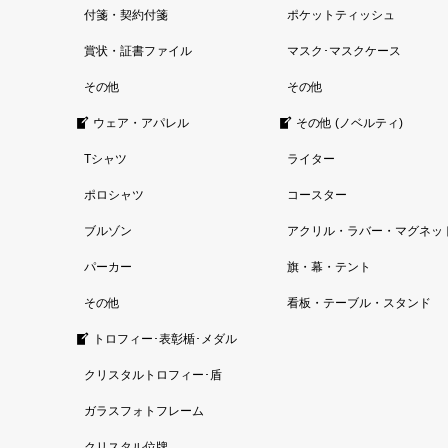
付箋・契約付箋
ポケットティッシュ
賞状・証書ファイル
マスク･マスクケース
その他
その他
ウェア・アパレル
その他 (ノベルティ)
Tシャツ
ライター
ポロシャツ
コースター
ブルゾン
アクリル・ラバー・マグネッ
パーカー
旗・幕・テント
その他
看板・テーブル・スタンド
トロフィー･表彰楯･メダル
クリスタルトロフィー･盾
ガラスフォトフレーム
クリスタル位牌