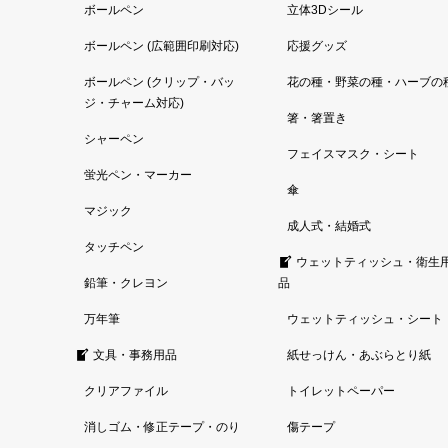
ボールペン
立体3Dシール
ボールペン (広範囲印刷対応)
応援グッズ
ボールペン (クリップ・バッ
花の種・野菜の種・ハーブの
ジ・チャーム対応)
箸・箸置き
シャーペン
フェイスマスク・シート
蛍光ペン・マーカー
傘
マジック
成人式・結婚式
タッチペン
ウェットティッシュ・衛生
鉛筆・クレヨン
品
万年筆
ウェットティッシュ・シート
文具・事務用品
紙せっけん・あぶらとり紙
クリアファイル
トイレットペーパー
消しゴム・修正テープ・のり
傷テープ