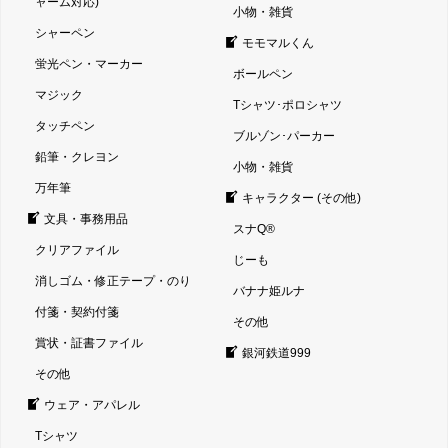
ャーム対応)
小物・雑貨
シャーペン
モモマルくん
蛍光ペン・マーカー
ボールペン
マジック
Tシャツ･ポロシャツ
タッチペン
ブルゾン･パーカー
鉛筆・クレヨン
小物・雑貨
万年筆
キャラクター (その他)
文具・事務用品
スナQ®
クリアファイル
じーも
消しゴム・修正テープ・のり
バナナ姫ルナ
付箋・契約付箋
その他
賞状・証書ファイル
銀河鉄道999
その他
ウェア・アパレル
Tシャツ