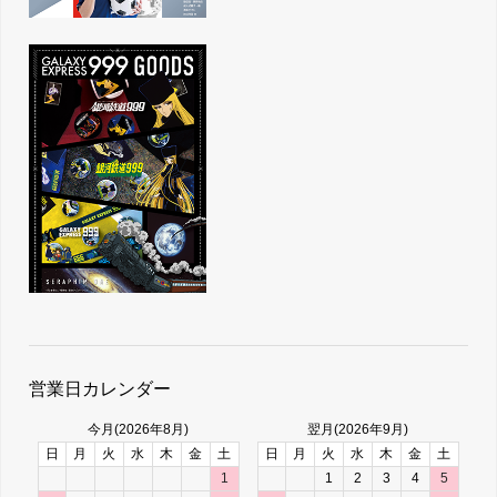
営業日カレンダー
今月(2026年8月)
翌月(2026年9月)
日
月
火
水
木
金
土
日
月
火
水
木
金
土
1
1
2
3
4
5