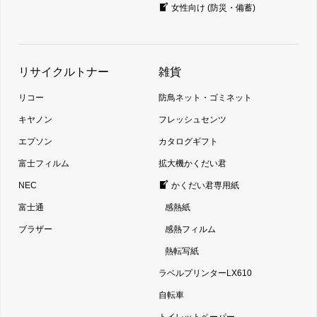
女性向け (防災・備蓄)
リサイクルトナー
雑貨
リコー
防鳥ネット・ゴミネット
キヤノン
フレッシュセンツ
エプソン
カタログギフト
富士フィルム
拡大機かくだい君
NEC
かくだい君専用紙
富士通
感熱紙
ブラザー
感熱フィルム
熱転写紙
ラベルプリンターLX610
自転車