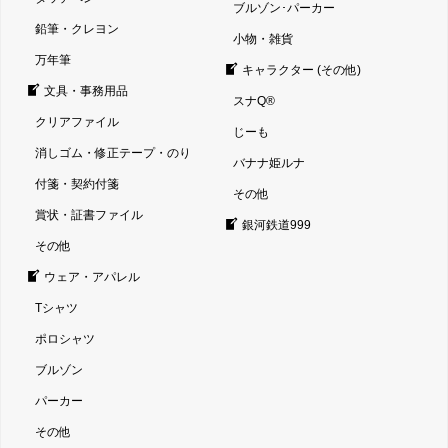
ブルゾン･パーカー
鉛筆・クレヨン
小物・雑貨
万年筆
キャラクター (その他)
文具・事務用品
スナQ®
クリアファイル
じーも
消しゴム・修正テープ・のり
バナナ姫ルナ
付箋・契約付箋
その他
賞状・証書ファイル
銀河鉄道999
その他
ウェア・アパレル
Tシャツ
ポロシャツ
ブルゾン
パーカー
その他