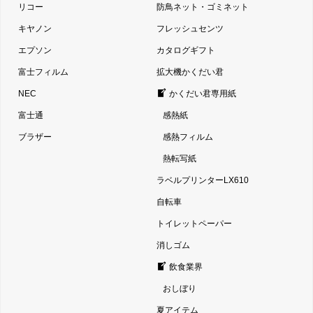
リコー
防鳥ネット・ゴミネット
キヤノン
フレッシュセンツ
エプソン
カタログギフト
富士フィルム
拡大機かくだい君
NEC
かくだい君専用紙
富士通
感熱紙
ブラザー
感熱フィルム
熱転写紙
ラベルプリンターLX610
自転車
トイレットペーパー
消しゴム
飲食業界
おしぼり
夏アイテム