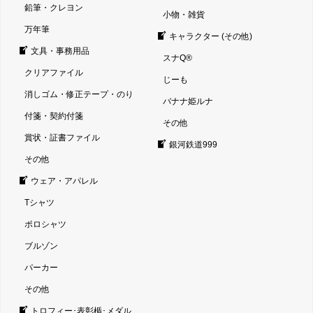
鉛筆・クレヨン
小物・雑貨
万年筆
キャラクター (その他)
文具・事務用品
スナQ®
クリアファイル
じーも
消しゴム・修正テープ・のり
バナナ姫ルナ
付箋・契約付箋
その他
賞状・証書ファイル
銀河鉄道999
その他
ウェア・アパレル
Tシャツ
ポロシャツ
ブルゾン
パーカー
その他
トロフィー･表彰楯･メダル