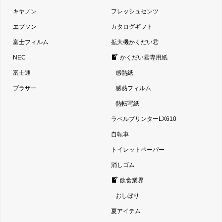
キヤノン
フレッシュセンツ
エプソン
カタログギフト
富士フィルム
拡大機かくだい君
NEC
かくだい君専用紙
富士通
感熱紙
ブラザー
感熱フィルム
熱転写紙
ラベルプリンターLX610
自転車
トイレットペーパー
消しゴム
飲食業界
おしぼり
夏アイテム