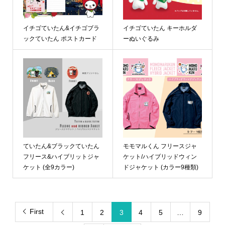
イチゴていたん&イチゴブラ
イチゴていたん キーホルダ
ックていたん ポストカード
ーぬいぐるみ
ていたん&ブラックていたん
モモマルくん フリースジャ
フリース&ハイブリットジャ
ケット/ハイブリッドウィン
ケット (全9カラー)
ドジャケット (カラー9種類)
First
1
2
3
4
5
…
9
