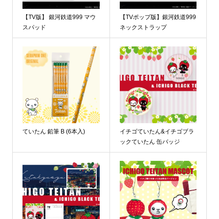
【TV版】 銀河鉄道999 マウ
【TVポップ版】銀河鉄道999
スパッド
ネックストラップ
ていたん 鉛筆 B (6本入)
イチゴていたん&イチゴブラ
ックていたん 缶バッジ