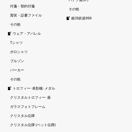
バナナ姫ルナ
付箋・契約付箋
その他
賞状・証書ファイル
銀河鉄道999
その他
ウェア・アパレル
Tシャツ
ポロシャツ
ブルゾン
パーカー
その他
トロフィー･表彰楯･メダル
クリスタルトロフィー･盾
ガラスフォトフレーム
クリスタル位牌
クリスタル位牌 (ペット位牌)