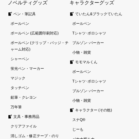
ノベルティグッズ
キャラクターグッズ
ペン・筆記具
ていたん&ブラックていたん
ボールペン
ボールペン
ボールペン (広範囲印刷対応)
Tシャツ･ポロシャツ
ボールペン (クリップ・バッジ・チ
ブルゾン･パーカー
ャーム対応)
小物・雑貨
シャーペン
モモマルくん
蛍光ペン・マーカー
ボールペン
マジック
Tシャツ･ポロシャツ
タッチペン
ブルゾン･パーカー
鉛筆・クレヨン
小物・雑貨
万年筆
キャラクター (その他)
文具・事務用品
スナQ®
クリアファイル
じーも
消しゴム・修正テープ・のり