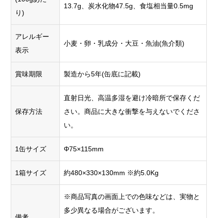
13.7g、炭水化物47.5g、食塩相当量0.5mg
り)
アレルギー
小麦・卵・乳成分・大豆・魚油(魚介類)
表示
賞味期限
製造から5年(缶底に記載)
直射日光、高温多湿を避け冷暗所で保存くだ
保存方法
さい。商品に大きな衝撃を与えないでくださ
い。
1缶サイズ
Φ75×115mm
1箱サイズ
約480×330×130mm ※約5.0Kg
※商品写真の画面上での色味などは、実物と
多少異なる場合がございます。
備考