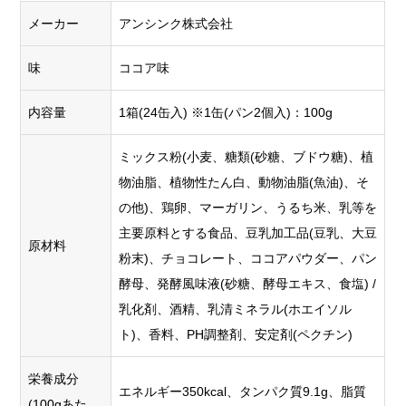
メーカー
アンシンク株式会社
味
ココア味
内容量
1箱(24缶入) ※1缶(パン2個入)：100g
ミックス粉(小麦、糖類(砂糖、ブドウ糖)、植
物油脂、植物性たん白、動物油脂(魚油)、そ
の他)、鶏卵、マーガリン、うるち米、乳等を
主要原料とする食品、豆乳加工品(豆乳、大豆
原材料
粉末)、チョコレート、ココアパウダー、パン
酵母、発酵風味液(砂糖、酵母エキス、食塩) /
乳化剤、酒精、乳清ミネラル(ホエイソル
ト)、香料、PH調整剤、安定剤(ペクチン)
栄養成分
エネルギー350kcal、タンパク質9.1g、脂質
(100gあた