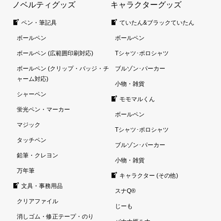
ノベルティグッズ
キャラクターグッズ
ペン・筆記具
ていたん&ブラックていたん
ボールペン
ボールペン
ボールペン (広範囲印刷対応)
Tシャツ･ポロシャツ
ボールペン (クリップ・バッジ・チ
ブルゾン･パーカー
ャーム対応)
小物・雑貨
シャーペン
モモマルくん
蛍光ペン・マーカー
ボールペン
マジック
Tシャツ･ポロシャツ
タッチペン
ブルゾン･パーカー
鉛筆・クレヨン
小物・雑貨
万年筆
キャラクター (その他)
文具・事務用品
スナQ®
クリアファイル
じーも
消しゴム・修正テープ・のり