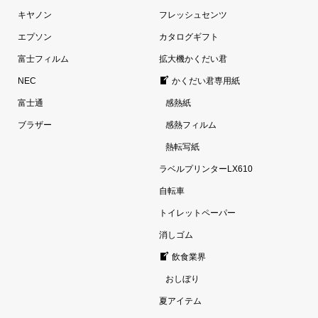
キヤノン
フレッシュセンツ
エプソン
カタログギフト
富士フィルム
拡大機かくだい君
NEC
かくだい君専用紙
富士通
感熱紙
ブラザー
感熱フィルム
熱転写紙
ラベルプリンターLX610
自転車
トイレットペーパー
消しゴム
飲食業界
おしぼり
夏アイテム