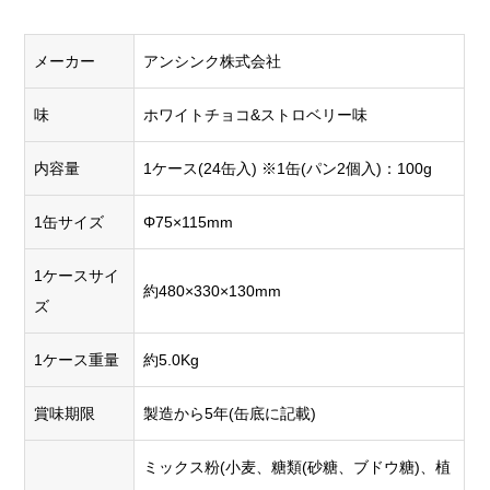
メーカー
アンシンク株式会社
味
ホワイトチョコ&ストロベリー味
内容量
1ケース(24缶入) ※1缶(パン2個入)：100g
1缶サイズ
Φ75×115mm
1ケースサイ
約480×330×130mm
ズ
1ケース重量
約5.0Kg
賞味期限
製造から5年(缶底に記載)
ミックス粉(小麦、糖類(砂糖、ブドウ糖)、植