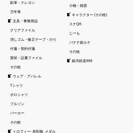
鉛筆・クレヨン
小物・雑貨
万年筆
キャラクター (その他)
文具・事務用品
スナQ®
クリアファイル
じーも
消しゴム・修正テープ・のり
バナナ姫ルナ
付箋・契約付箋
その他
賞状・証書ファイル
銀河鉄道999
その他
ウェア・アパレル
Tシャツ
ポロシャツ
ブルゾン
パーカー
その他
トロフィー･表彰楯･メダル