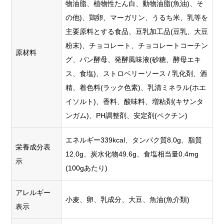
物油脂、植物性たん白、動物油脂(魚油)、そ
の他)、鶏卵、マーガリン、うるち米、乳等を
主要原料とする食品、豆乳加工品(豆乳、大豆
粉末)、チョコレート、チョコレートコーチン
原材料
グ、パン酵母、発酵風味液(砂糖、酵母エキ
ス、食塩)、ストロベリーソース / 乳化剤、酒
精、着色料(ラック色素)、乳清ミネラル(ホエ
イソルト)、香料、酸味料、増粘剤(キサンタ
ンガム)、PH調整剤、安定剤(ペクチン)
エネルギー339kcal、タンパク質8.0g、脂質
栄養成分表
12.0g、炭水化物49.6g、食塩相当量0.4mg
示
(100gあたり)
アレルギー
小麦、卵、乳成分、大豆、魚油(魚介類)
表示