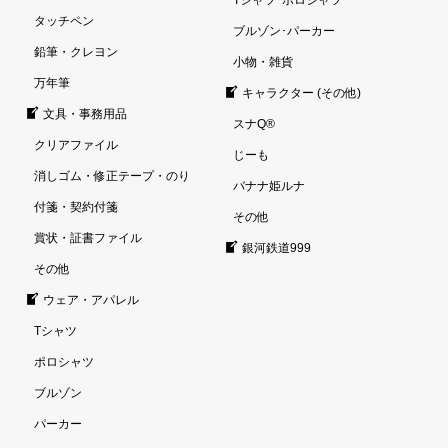
タッチペン
ブルゾン･パーカー
鉛筆・クレヨン
小物・雑貨
万年筆
キャラクター (その他)
文具・事務用品
スナQ®
クリアファイル
じーも
消しゴム・修正テープ・のり
バナナ姫ルナ
付箋・契約付箋
その他
賞状・証書ファイル
銀河鉄道999
その他
ウェア・アパレル
Tシャツ
ポロシャツ
ブルゾン
パーカー