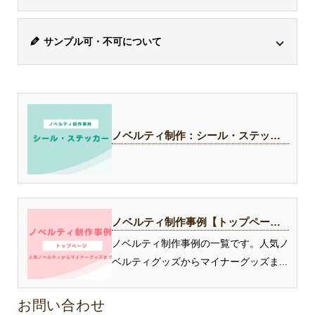
りません。また、AI画像生成によるデータも受付けてお
1色ごとに版代がかかります。
お客様が印刷したいデザインに白い部分がある場合、そ
シルク印刷 or パッド印刷
りません。「*.ai」はイラストレーター形式のデザインデ
※1色あたりの版代は22,000円から
サンプル可・不可について
の白の部分は透けてしまうため商品の色と同じに色なり
ベクター
ラスター
ータです。
注意事
方式
ファイル
ファイル
ます。デザインと同じように印刷したい場合、ボールペ
事前確認
サンプル取寄せ「可・不可」の商品があります
。可の商
ai, eps, svg 等
jpg, png, gif 等
ンなら白軸をお選びください。ただし、白引きで対応で
品の場合、別途サンプル費と送料がかかります。ご検討
きることもありますので、ご相談ください。
インクジェット印刷
〇
〇
の場合は、お問い合わせフォームよりお問い合わせくだ
ノベルティ制作：シール・ステッカ
さい。※サンプル不可の商品もございますので、ご希望
アドビイ
シルク印刷
〇
×
ーの制作事例 (1)
に沿えないことがございます。
回転シルク印刷
〇
×
この場
問い合わせる
パッド印刷
〇
×
ノベルティ制作事例【トップペー
ジ】
ノベルティ制作事例の一覧です。人気ノ
ベルティグッズからマイナーグッズま...
お問い合わせ