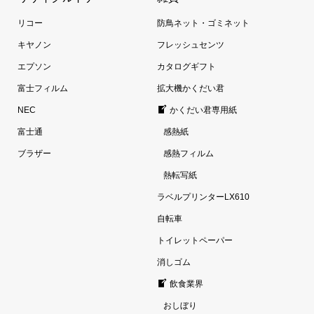
リコー
防鳥ネット・ゴミネット
キヤノン
フレッシュセンツ
エプソン
カタログギフト
富士フィルム
拡大機かくだい君
NEC
かくだい君専用紙
富士通
感熱紙
ブラザー
感熱フィルム
熱転写紙
ラベルプリンターLX610
自転車
トイレットペーパー
消しゴム
飲食業界
おしぼり