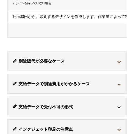
デザインを持っていない場合
16,500円から。印刷するデザインを作成します。作業量によって料
別途版代が必要なケース
商品は各々対応している印刷方式が異なります。
シルク
支給データで別途費用がかかるケース
印刷・パッド印刷に対応している商品でこの印刷方式を
選択した場合、1色ごとに版が必要になるため、別途版
支給データは、アドビのイラストレーターファイル
代がかかります。
支給データで受付不可の形式
「
*.ai / CMYK / 解像度350dpi以上
」で受付けておりま
印刷方式
版代
す。ただし、
「*.ai」のデータ内にjpgなどが混入してい
ワード「*.doc」、エクセル「*.xls」、パワーポイント
る場合、別途トレース作業代「8,800円(税込)」
がかかり
インクジェット印刷
版代はかかりません。
インクジェット印刷の注意点
「*.ppt」、画像「*.jpg」、画像「*.gif」は、受付けてお
ます。複雑なデザインな場合は、要相談となります。