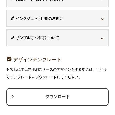
印刷方式
版代
備考
す。ただし、
「*.ai」のデータ内にjpgなどが混入してい
ワード「*.doc」、エクセル「*.xls」、パワーポイント
る場合、別途トレース作業代「8,800円(税込)」
がかかり
インクジェッ
版代はかかり
インクジェット印刷の注意点
「*.ppt」、画像「*.jpg」、画像「*.gif」は、受付けてお
-
ます。複雑なデザインな場合は、要相談となります。
ト印刷
ません。
りません。また、AI画像生成によるデータも受付けてお
お客様が印刷したいデザインに白い部分がある場合、そ
りません。「*.ai」はイラストレーター形式のデザインデ
1色ごとに版
サンプル可・不可について
の白の部分は透けてしまうため商品の色と同じに色なり
ベク
ータです。
ラス
代がかかりま
ター
ます。デザインと同じように印刷したい場合、ボールペ
商品ごとに版
ター
サンプル取寄せ「可・不可」の商品があります
。可の商
シルク印刷 or
す。
ファ
ンなら白軸をお選びください。ただし、白引きで対応で
代が異なりま
ファ
注意事項
品の場合、別途サンプル費と送料がかかります。ご検討
パッド印刷
イル
説明
※1色あたりの
デザインテンプレート
す。
方式
イル
きることもありますので、ご相談ください。
事前確認の
ai,
主な特長
版代は22,000円
の場合は、お問い合わせフォームよりお問い合わせくだ
jpg,
お願い
お客様にて広告印刷スペースのデザインをする場合は、下記よ
eps,
から
さい。※サンプル不可の商品もございますので、ご希望
png,
svg
りテンプレートをダウンロードしてください。
gif 等
に沿えないことがございます。
等
版を作ら
問い合わせる
ダウンロード
ず、直接
インクを
吹き付け