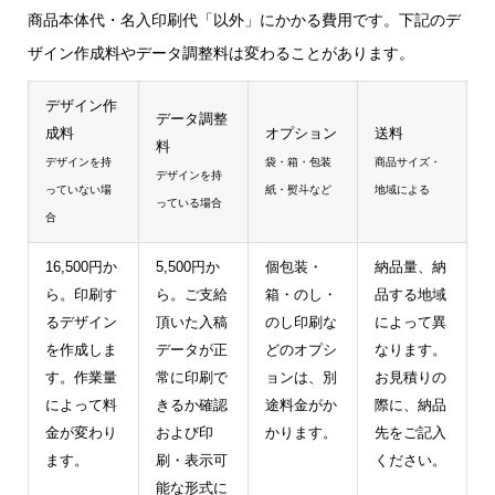
商品本体代・名入印刷代「以外」にかかる費用です。下記のデ
ザイン作成料やデータ調整料は変わることがあります。
デザイン作
データ調整
成料
オプション
送料
料
デザインを持
袋・箱・包装
商品サイズ・
デザインを持
っていない場
紙・熨斗など
地域による
っている場合
合
16,500円か
5,500円か
個包装・
納品量、納
ら。印刷す
ら。ご支給
箱・のし・
品する地域
るデザイン
頂いた入稿
のし印刷な
によって異
を作成しま
データが正
どのオプシ
なります。
す。作業量
常に印刷で
ョンは、別
お見積りの
によって料
きるか確認
途料金がか
際に、納品
金が変わり
および印
かります。
先をご記入
ます。
刷・表示可
ください。
能な形式に