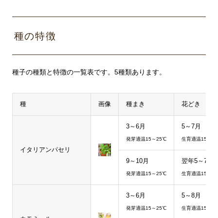
る印刷方
イン
式です。
クジ
写真、イ
種の特徴
ェッ
〇
〇
ラスト、
ト印
ロゴマー
刷
クなど、
種子の種類と特徴の一覧表です。5種類あります。
フルカラ
ーで鮮や
かに印刷
種
画像
種まき
花どき
できま
す。
3～6月
5～7月
発芽適温15～25℃
生育適温15～20
単色の名
イタリアンパセリ
入れに強
9～10月
翌年5～7月
アドビイラ
い印刷方
ストレータ
発芽適温15～25℃
生育適温15～20
式です。
ーのベクタ
インクの
3～6月
5～8月
ーファイル
層が厚
(ai)の中に
発芽適温15～25℃
生育適温15～20
く、イン