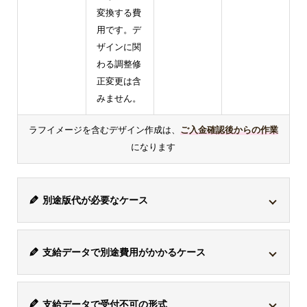
変換する費
用です。デ
ザインに関
わる調整修
正変更は含
みません。
ラフイメージを含むデザイン作成は、
ご入金確認後からの作業
になります
別途版代が必要なケース
商品は各々対応している印刷方式が異なります。
シルク
支給データで別途費用がかかるケース
印刷・パッド印刷に対応している商品でこの印刷方式を
選択した場合、1色ごとに版が必要になるため、別途版
支給データは、アドビのイラストレーターファイル
代がかかります。
支給データで受付不可の形式
「
*.ai / CMYK / 解像度350dpi以上
」で受付けておりま