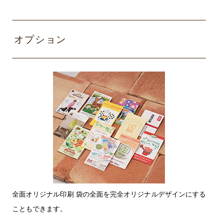
じて別途費
刷
で対応。
用
がかかり
くっきり
ます。
クリアに
オプション
大きく印
刷できる
ので人気
です。
細かい文
字や細い
線などに
強い印刷
方式で
パッ
す。ザラ
ド印
〇
×
ザラした
刷
面や、湾
全面オリジナル印刷 袋の全面を完全オリジナルデザインにする
曲した部
分にも印
こともできます。