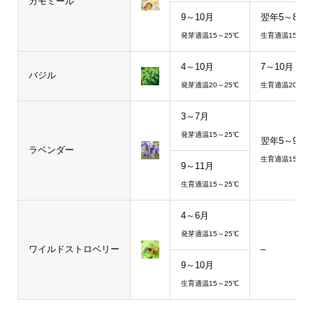
カモミール
ラスターフ
シル
クジェッ
9～10月
翌年5～8月
ァイル
ク印
〇
×
ト印刷や
発芽適温15～25℃
生育適温15～20
(jpg,png,gif
刷
パッド印
など)が埋
刷に比
4～10月
7～10月
め込まれて
バジル
べ、くっ
発芽適温20～25℃
生育適温20～25
いると、そ
きりクリ
のままでは
アに印刷
3～7月
印刷できま
できま
発芽適温15～25℃
せん。
翌年5～9月
す。
ラベンダー
生育適温15～20
9～11月
この場合、
湾曲した
生育適温15～25℃
ラスターフ
部分にグ
ァイルをベ
ルッと最
4～6月
クターファ
大180度
発芽適温15～25℃
イル化する
まで印刷
ワイルドストロベリー
–
ため
トレー
できま
9～10月
ス作業が必
回転
す。1色に
生育適温15～25℃
要になり、
シル
1版作る方
〇
×
作業量に応
ク印
式で5色ま