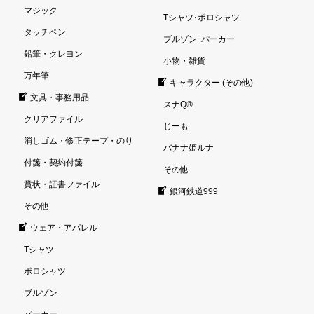
マジック
Tシャツ･ポロシャツ
タッチペン
ブルゾン･パーカー
鉛筆・クレヨン
小物・雑貨
万年筆
キャラクター (その他)
文具・事務用品
スナQ®
クリアファイル
じーも
消しゴム・修正テープ・のり
バナナ姫ルナ
付箋・契約付箋
その他
賞状・証書ファイル
銀河鉄道999
その他
ウェア・アパレル
Tシャツ
ポロシャツ
ブルゾン