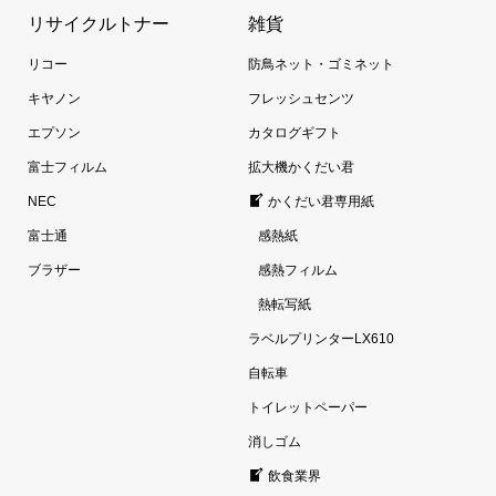
リサイクルトナー
雑貨
リコー
防鳥ネット・ゴミネット
キヤノン
フレッシュセンツ
エプソン
カタログギフト
富士フィルム
拡大機かくだい君
NEC
かくだい君専用紙
富士通
感熱紙
ブラザー
感熱フィルム
熱転写紙
ラベルプリンターLX610
自転車
トイレットペーパー
消しゴム
飲食業界