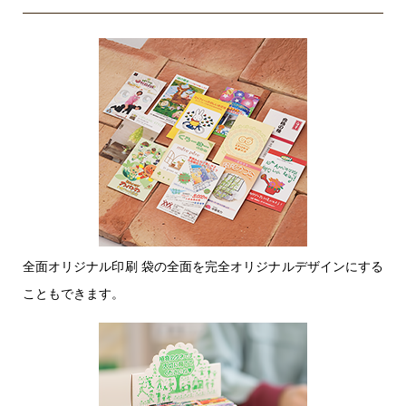
gif 等
に沿えないことがございます。
等
版を作ら
問い合わせる
ず、直接
インクを
吹き付け
る印刷方
イン
式です。
クジ
写真、イ
ェッ
〇
〇
ラスト、
ト印
ロゴマー
刷
クなど、
全面オリジナル印刷 袋の全面を完全オリジナルデザインにする
フルカラ
こともできます。
ーで鮮や
かに印刷
できま
す。
単色の名