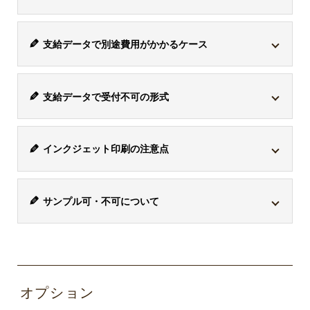
商品は各々対応している印刷方式が異なります。
シルク
支給データで別途費用がかかるケース
印刷・パッド印刷に対応している商品でこの印刷方式を
選択した場合、1色ごとに版が必要になるため、別途版
支給データは、アドビのイラストレーターファイル
代がかかります。
支給データで受付不可の形式
「
*.ai / CMYK / 解像度350dpi以上
」で受付けておりま
印刷方式
版代
備考
す。ただし、
「*.ai」のデータ内にjpgなどが混入してい
ワード「*.doc」、エクセル「*.xls」、パワーポイント
る場合、別途トレース作業代「8,800円(税込)」
がかかり
インクジェッ
版代はかかり
インクジェット印刷の注意点
「*.ppt」、画像「*.jpg」、画像「*.gif」は、受付けてお
-
ます。複雑なデザインな場合は、要相談となります。
ト印刷
ません。
りません。また、AI画像生成によるデータも受付けてお
お客様が印刷したいデザインに白い部分がある場合、そ
りません。「*.ai」はイラストレーター形式のデザインデ
1色ごとに版
サンプル可・不可について
の白の部分は透けてしまうため商品の色と同じに色なり
ベク
ータです。
ラス
代がかかりま
ター
ます。デザインと同じように印刷したい場合、ボールペ
商品ごとに版
ター
サンプル取寄せ「可・不可」の商品があります
。可の商
シルク印刷 or
す。
ファ
ンなら白軸をお選びください。ただし、白引きで対応で
代が異なりま
ファ
注意事項
品の場合、別途サンプル費と送料がかかります。ご検討
パッド印刷
イル
説明
※1色あたりの
す。
方式
イル
きることもありますので、ご相談ください。
事前確認の
ai,
主な特長
版代は22,000円
の場合は、お問い合わせフォームよりお問い合わせくだ
jpg,
お願い
eps,
オプション
から
さい。※サンプル不可の商品もございますので、ご希望
png,
svg