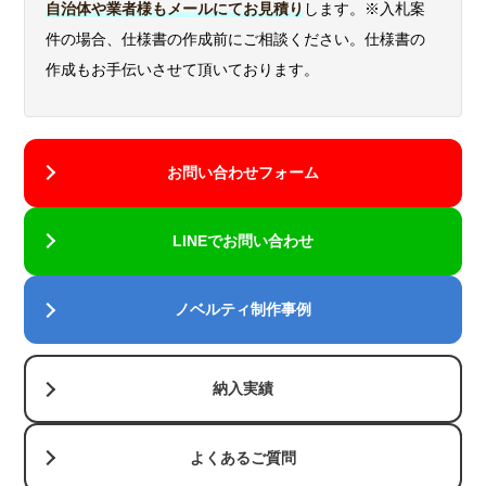
方式で
自治体や業者様もメールにてお見積り
します。※入札案
パッ
す。ザラ
件の場合、仕様書の作成前にご相談ください。仕様書の
ド印
〇
×
ザラした
作成もお手伝いさせて頂いております。
刷
面や、湾
曲した部
分にも印
刷ができ
お問い合わせフォーム
ます。
LINEでお問い合わせ
ノベルティ制作事例
納入実績
よくあるご質問