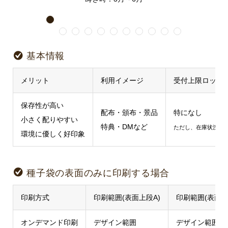
1
2
3
4
5
6
7
8
9
10
11
基本情報
メリット
利用イメージ
受付上限ロット
保存性が高い
配布・頒布・景品
特になし
小さく配りやすい
特典・DMなど
ただし、在庫状況が
環境に優しく好印象
種子袋の表面のみに印刷する場合
印刷方式
印刷範囲(表面上段A)
印刷範囲(表面下
オンデマンド印刷
デザイン範囲
デザイン範囲