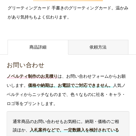
クターファ
大180度
グリーティングカード 手書きのグリーティングカード。温かみ
イル化する
まで印刷
があり気持ちもよく伝わります。
ため
トレー
できま
ス作業が必
回転
す。1色に
要になり、
シル
1版作る方
〇
×
作業量に応
ク印
式で5色ま
商品詳細
依頼方法
じて別途費
刷
で対応。
用
がかかり
くっきり
ます。
お問い合わせ
クリアに
大きく印
ノベルティ制作のお見積り
は、お問い合わせフォームからお願
刷できる
いします。
価格や納期は、お電話でご対応できません。
人気ノ
ので人気
ベルティからニッチなものまで、色々なものに社名・キャラ・
です。
ロゴ等をプリントします。
細かい文
字や細い
通常商品のお問い合わせもお気軽に。納期・価格のご相
線などに
談ほか、
入札案件などで、一定数購入を検討されている
強い印刷