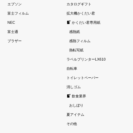
エプソン
カタログギフト
富士フィルム
拡大機かくだい君
NEC
かくだい君専用紙
富士通
感熱紙
ブラザー
感熱フィルム
熱転写紙
ラベルプリンターLX610
自転車
トイレットペーパー
消しゴム
飲食業界
おしぼり
夏アイテム
その他