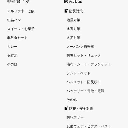
非常食・水
防災用品
アルファ米・ご飯
防災対策
缶詰パン
地震対策
スイーツ・お菓子
水害対策
非常食セット
火災対策
カレー
ノーパンク自転車
保存水
防災セット・リュック
その他
毛布・シート・ブランケット
テント・ベッド
ヘルメット・防災頭巾
バッテリー・電池・電源
その他
防犯・安全対策
防犯ブザー
反射ウェア・ビブス・ベスト