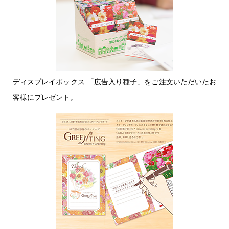
入れに強
アドビイラ
い印刷方
ストレータ
式です。
ーのベクタ
インクの
ーファイル
層が厚
(ai)の中に
く、イン
ラスターフ
シル
ディスプレイボックス 「広告入り種子」をご注文いただいたお
クジェッ
ァイル
ク印
〇
×
ト印刷や
客様にプレゼント。
(jpg,png,gif
刷
パッド印
など)が埋
刷に比
め込まれて
べ、くっ
いると、そ
きりクリ
のままでは
アに印刷
印刷できま
できま
せん。
す。
この場合、
湾曲した
ラスターフ
部分にグ
ァイルをベ
ルッと最