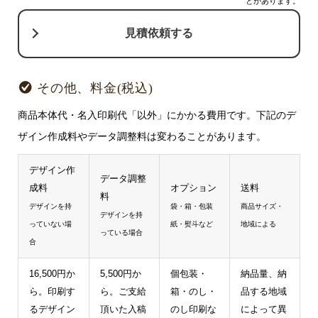
とがあります。
見積依頼する
その他、料金(税込)
商品本体代・名入印刷代「以外」にかかる費用です。下記のデ
ザイン作成料やデータ調整料は変わることがあります。
デザイン作
データ調整
成料
オプション
送料
料
デザインを持
袋・箱・包装
商品サイズ・
デザインを持
っていない場
紙・熨斗など
地域による
っている場合
合
16,500円か
5,500円か
個包装・
納品量、納
ら。印刷す
ら。ご支給
箱・のし・
品する地域
るデザイン
頂いた入稿
のし印刷な
によって異