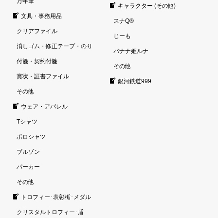
万年筆
キャラクター (その他)
文具・事務用品
スナQ®
クリアファイル
じーも
消しゴム・修正テープ・のり
バナナ姫ルナ
付箋・契約付箋
その他
賞状・証書ファイル
銀河鉄道999
その他
ウェア・アパレル
Tシャツ
ポロシャツ
ブルゾン
パーカー
その他
トロフィー･表彰楯･メダル
クリスタルトロフィー･盾