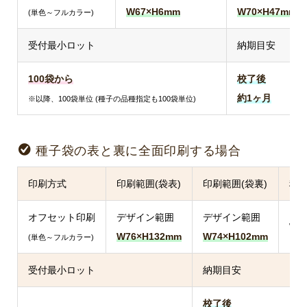
W67×H6mm
W70×H47mm
(単色～フルカラー)
受付最小ロット
納期目安
100袋から
校了後
約1ヶ月
※以降、100袋単位 (種子の品種指定も100袋単位)
種子袋の表と裏に全面印刷する場合
印刷方式
印刷範囲(袋表)
印刷範囲(袋裏)
種
オフセット印刷
デザイン範囲
デザイン範囲
W8
W76×H132mm
W74×H102mm
(単色～フルカラー)
受付最小ロット
納期目安
校了後